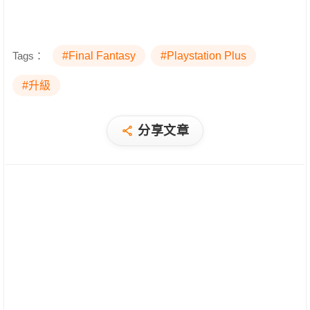
Tags：
#Final Fantasy
#Playstation Plus
#升級
分享文章