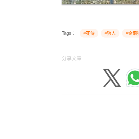
Tags：
#死侍
#狼人
#金鋼
分享文章