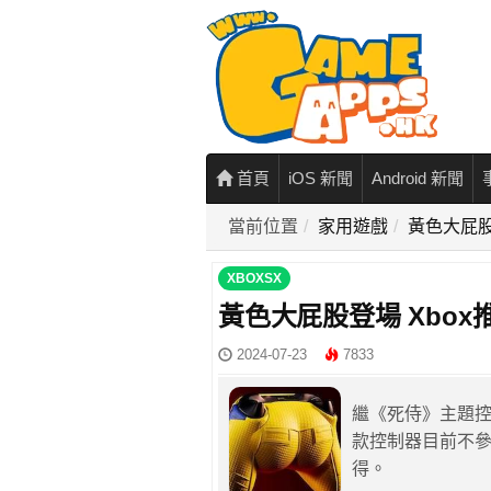
首頁
iOS 新聞
Android 新聞
當前位置
家用遊戲
黃色大屁股
XBOXSX
黃色大屁股登場 Xbo
2024-07-23
7833
繼《死侍》主題
款控制器目前不
得。