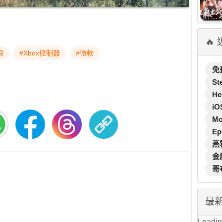
🔥
狼
#Xbox控制器
#微軟
免
St
He
iO
M
Ep
燕
金
哥
最
Loading