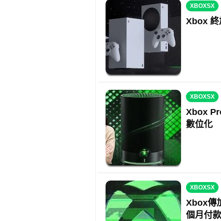
XBOXSX
Xbox
XBOXSX
Xbox 
數位化
XBOXSX
Xbox
個月付