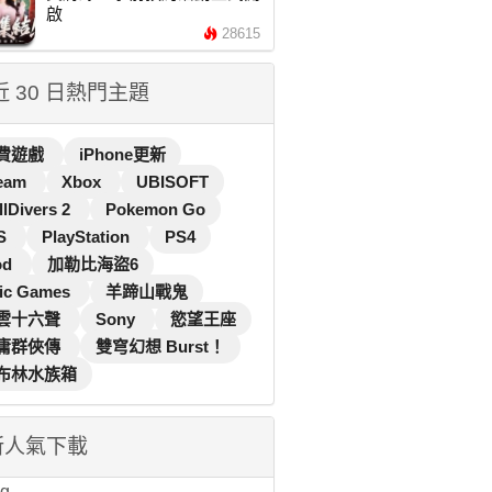
啟
28615
 近 30 日熱門主題
費遊戲
iPhone更新
eam
Xbox
UBISOFT
llDivers 2
Pokemon Go
S
PlayStation
PS4
od
加勒比海盜6
ic Games
羊蹄山戰鬼
雲十六聲
Sony
慾望王座
庸群俠傳
雙穹幻想 Burst！
布林水族箱
新人氣下載
...