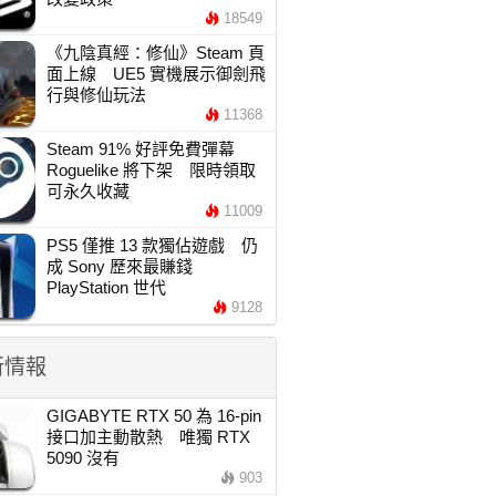
18549
《九陰真經：修仙》Steam 頁
面上線 UE5 實機展示御劍飛
行與修仙玩法
11368
Steam 91% 好評免費彈幕
Roguelike 將下架 限時領取
可永久收藏
11009
PS5 僅推 13 款獨佔遊戲 仍
成 Sony 歷來最賺錢
PlayStation 世代
9128
新情報
GIGABYTE RTX 50 為 16-pin
接口加主動散熱 唯獨 RTX
5090 沒有
903