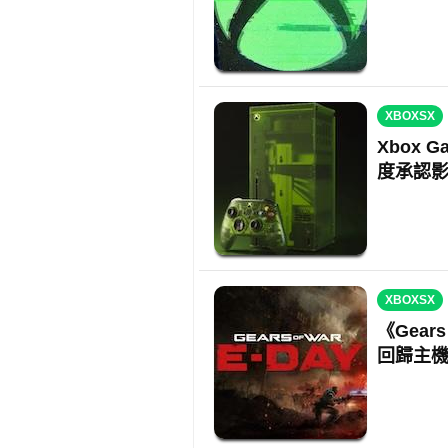
XBOXSX
Xbox 
度承認
XBOXSX
《Gears
回歸主