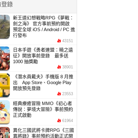
前登錄
新王道幻想戰略RPG《夢戰：
劍之海》 官方事前預約開啟
預定全球 iOS / Android / PC 進
行發布
43151
日本手遊《勇者連盟：曉之遠
征》開放事前登錄 最多送
1000 抽獎勵
38901
《潛水員戴夫》手機版 8 月推
出 App Store、Google Play
開放預先登錄
23553
經典療癒冒險 MMO《初心者
傳說：夢境大冒險》事前預約
正式啟動
61964
異化三國武將卡牌RPG《三國
異將錄》事前預約活動正式開