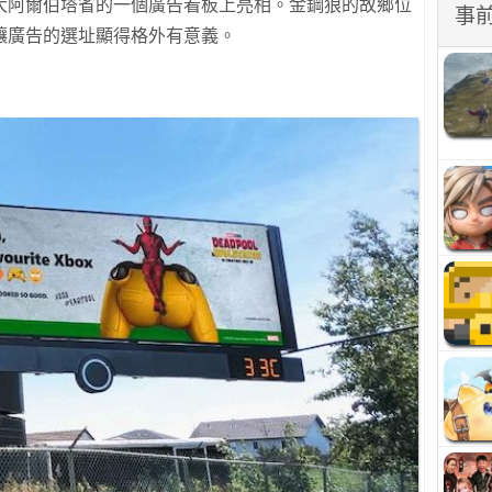
大阿爾伯塔省的一個廣告看板上亮相。金鋼狼的故鄉位
事
讓廣告的選址顯得格外有意義。