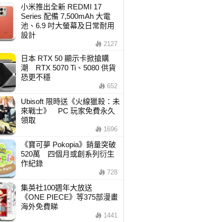
小米推出全新 REDMI 17
Series 配備 7,500mAh 大電
池、6.9 吋大螢幕及日常耐用
設計
2127
日本 RTX 50 顯示卡掀搶購
潮 RTX 5070 Ti、5080 供貨
恐更不穩
652
Ubisoft 限時送《火線獵殺：未
來戰士》 PC 玩家免費永久
領取
1696
《寶可夢 Pokopia》銷量突破
520萬 四個月或創系列衍生
作紀錄
728
集英社100週年大放送
《ONE PIECE》等375部漫畫
海外免費睇
1441