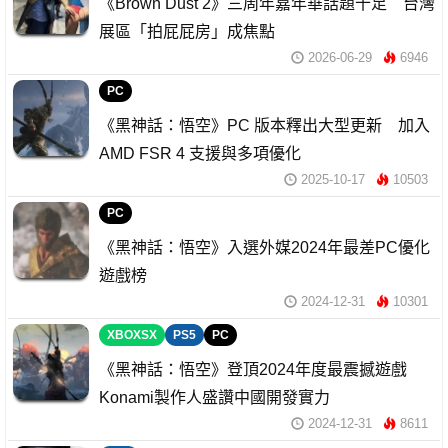
《Brown Dust 2》三周年嘉年華話題十足 台灣
展區「拍屁屁房」成焦點
2026-06-29
6946
PC
《黑神話：悟空》PC 版本釋出大型更新 加入
AMD FSR 4 支援與多項優化
2025-10-17
10503
PC
《黑神話：悟空》入選外媒2024年最差PC優化
遊戲榜
2024-12-31
10301
XBOXSX
PS5
PC
《黑神話：悟空》登頂2024年度最震撼遊戲
Konami製作人盛讚中國開發實力
2024-12-31
8611