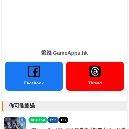
追蹤 GameApps.hk
Facebook
Thread
你可能錯過
XBOXSX
PS5
PC