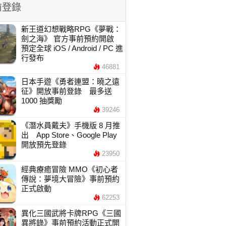
前登錄
新王道幻想戰略RPG《夢戰：
劍之海》 官方事前預約開啟
預定全球 iOS / Android / PC 進
行發布
46881
日本手遊《勇者連盟：曉之遠
征》開放事前登錄 最多送
1000 抽獎勵
39246
《潛水員戴夫》手機版 8 月推
出 App Store、Google Play
開放預先登錄
23950
經典療癒冒險 MMO《初心者
傳說：夢境大冒險》事前預約
正式啟動
62253
異化三國武將卡牌RPG《三國
異將錄》事前預約活動正式開