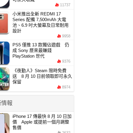
11737
小米推出全新 REDMI 17
Series 配備 7,500mAh 大電
池、6.9 吋大螢幕及日常耐用
設計
9958
PS5 僅推 13 款獨佔遊戲 仍
成 Sony 歷來最賺錢
PlayStation 世代
9376
《夜勤人》Steam 限時免費
送 8 月 10 日前領取即可永久
保留
8974
新情報
iPhone 17 傳最快 8 月 10 日加
價 Apple 或提前一個月調整
售價
2632