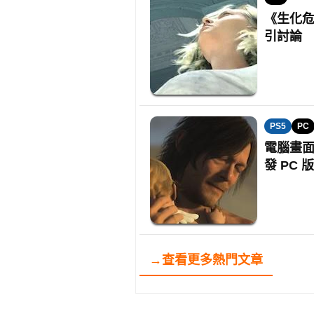
《生化危
引討論
PS5
PC
電腦畫面
發 PC 
→查看更多熱門文章