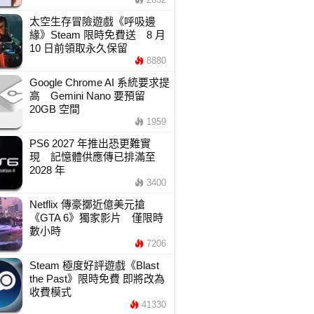
太空生存冒險遊戲《呼吸邊
緣》Steam 限時免費送 8 月
10 日前領取永久保留
8880
Google Chrome AI 系統要求提
高 Gemini Nano 要預留
20GB 空間
1959
PS6 2027 年推出恐更難實
現 記憶體供應傳已排滿至
2028 年
3400
Netflix 傳豪擲近億美元搶
《GTA 6》獨家影片 僅限時
數小時
7206
Steam 極度好評遊戲《Blast
the Past》限時免費 即將改為
收費模式
41330