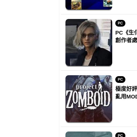
PC
PC《生
創作者
PC
極度好評S
亂用MO
PC