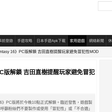
搜
尋
事前登錄
手遊攻略
日本手遊Apk下載
家用遊戲
網絡新聞
休
 Fantasy 16》PC版解鎖 吉田直樹提醒玩家避免冒犯性MOD
 16》PC版解鎖 吉田直樹提醒玩家避免冒犯
tasy 16》PC版將於今晚10點正式解鎖。臨近發售，遊戲製
別呼籲粉絲們不要製作或使用「冒犯性」或「不合適」