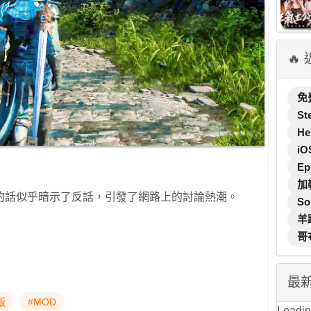
🔥
免
St
He
iO
Ep
加
的話似乎暗示了反話，引發了網路上的討論熱潮。
So
羊
哥
最
版
#MOD
Loading