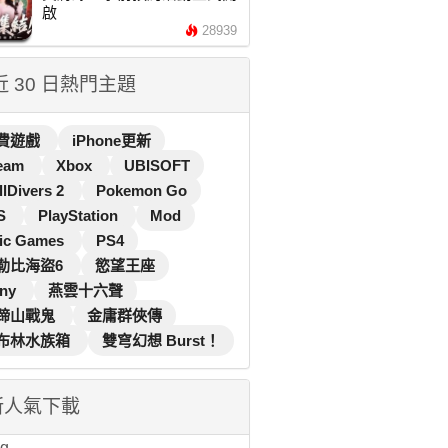
啟
28939
 近 30 日熱門主題
費遊戲
iPhone更新
eam
Xbox
UBISOFT
llDivers 2
Pokemon Go
S
PlayStation
Mod
ic Games
PS4
勒比海盜6
慾望王座
ny
燕雲十六聲
蹄山戰鬼
金庸群俠傳
布林水族箱
雙穹幻想 Burst！
新人氣下載
...