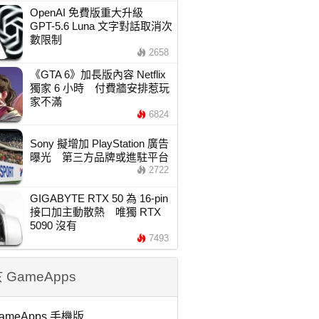
OpenAI 免費版重大升級
GPT-5.6 Luna 文字對話取消次
數限制
2658
《GTA 6》加長版內容 Netflix
獨家 6 小時 付費牆安排惹玩
家不滿
6824
Sony 擬增加 PlayStation 廣告
曝光 第三方品牌或進駐平台
2722
GIGABYTE RTX 50 為 16-pin
接口加主動散熱 唯獨 RTX
5090 沒有
7493
 GameApps
ameApps 手機版