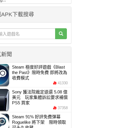
APK下載搜尋
氣新聞
Steam 極度好評遊戲《Blast
the Past》限時免費 即將改為
收費模式
41330
Sony 獲法院裁定退還 5.08 億
美元 玩家集體訴訟要求補償
PS5 買家
37358
Steam 91% 好評免費彈幕
Roguelike 將下架 限時領取
可永久收藏