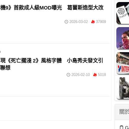
機9》首款成人級MOD曝光 葛蕾斯造型大改
2026-03-02
37909
現《死亡擱淺 2》風格字體 小島秀夫發文引
版聯想
2026-02-10
5018
關於
G