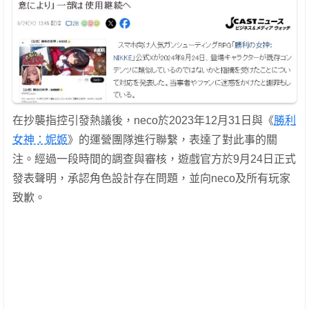
在抄襲指控引發熱議後，neco於2023年12月31日與《
勝利
女神：妮姬
》的運營團隊進行聯繫，表達了對此事的關
注。經過一段時間的調查與審核，遊戲官方於9月24日正式
發表聲明，承認角色設計存在問題，並向neco及所有玩家
致歉。