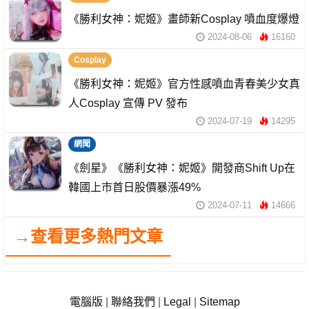
《勝利女神：妮姬》畫師新Cosplay 噴血度爆燈
2024-08-06
16160
Cosplay
《勝利女神：妮姬》官方性感噴血青春美少女真
人Cosplay 宣傳 PV 發布
2024-07-19
14295
網聞
《劍星》《勝利女神：妮姬》開發商Shift Up在
韓國上市首日股價暴漲49%
2024-07-11
14666
→查看更多熱門文章
電腦版
|
聯絡我們
|
Legal
|
Sitemap