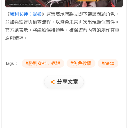
《
勝利女神：妮姬
》運營商承諾將立即下架該問題角色，
並加強監督與檢查流程，以避免未來再次出現類似事件。
官方還表示，將繼續保持透明，確保遊戲內容的創作尊重
原創精神。
Tags：
#勝利女神：妮姬
#角色抄襲
#neco
分享文章