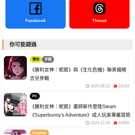
Facebook
Thread
你可能錯過
港台
手遊
《勝利女神：妮姬》與《生化危機》聯乘揭曉
吉兒參戰
2025-08-22
16293
PC
《勝利女神：妮姬》畫師新作登陸Steam
《Superbunny's Adventure》成人玩家專屬冒險
2024-12-26
14489
Cosplay