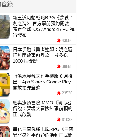
前登錄
新王道幻想戰略RPG《夢戰：
劍之海》 官方事前預約開啟
預定全球 iOS / Android / PC 進
行發布
43086
日本手遊《勇者連盟：曉之遠
征》開放事前登錄 最多送
1000 抽獎勵
38898
《潛水員戴夫》手機版 8 月推
出 App Store、Google Play
開放預先登錄
23536
經典療癒冒險 MMO《初心者
傳說：夢境大冒險》事前預約
正式啟動
61938
異化三國武將卡牌RPG《三國
異將錄》事前預約活動正式開