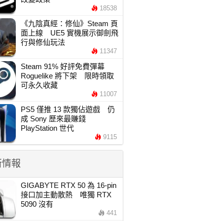
18538
《九陰真經：修仙》Steam 頁
面上線 UE5 實機展示御劍飛
行與修仙玩法
11347
Steam 91% 好評免費彈幕
Roguelike 將下架 限時領取
可永久收藏
11007
PS5 僅推 13 款獨佔遊戲 仍
成 Sony 歷來最賺錢
PlayStation 世代
9115
新情報
GIGABYTE RTX 50 為 16-pin
接口加主動散熱 唯獨 RTX
5090 沒有
441