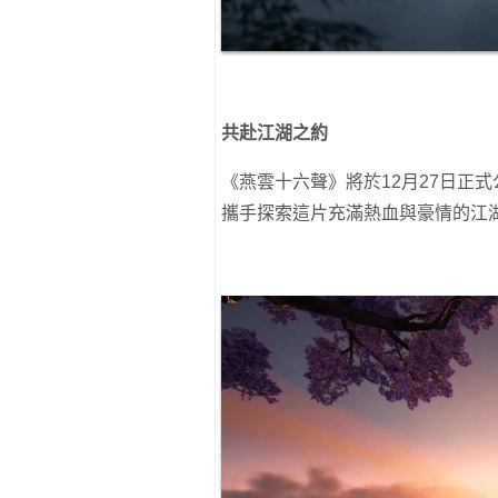
共赴江湖之約
《燕雲十六聲》將於12月27日正
攜手探索這片充滿熱血與豪情的江