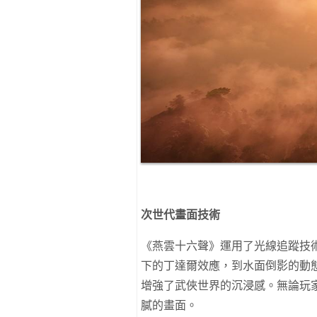
次世代畫面技術
《燕雲十六聲》運用了光線追蹤技
下的丁達爾效應，到水面倒影的動
增強了武俠世界的沉浸感。無論玩
膩的畫面。