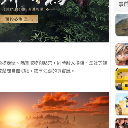
事
飛檐走壁、隔空取物與點穴，同時融入擼貓、烹飪等趣
放鬆間自如切換，盡享江湖的真實感。