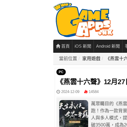
首頁
iOS 新聞
Android 新聞
當前位置
家用遊戲
《燕雲十六
PC
《燕雲十六聲》12月27
2024-12-09
14584
萬眾矚目的《燕雲
跑！作為一款背
人與多人模式，
破3500萬，成為