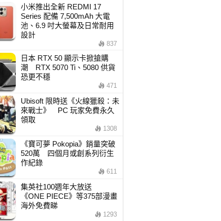
小米推出全新 REDMI 17
Series 配備 7,500mAh 大電
池、6.9 吋大螢幕及日常耐用
設計
837
日本 RTX 50 顯示卡掀搶購
潮 RTX 5070 Ti、5080 供貨
恐更不穩
471
Ubisoft 限時送《火線獵殺：未
來戰士》 PC 玩家免費永久
領取
1308
《寶可夢 Pokopia》銷量突破
520萬 四個月或創系列衍生
作紀錄
611
集英社100週年大放送
《ONE PIECE》等375部漫畫
海外免費睇
1293