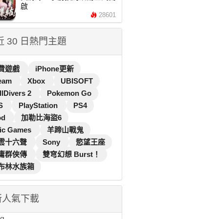
啟
28601
 近 30 日熱門主題
費遊戲
iPhone更新
eam
Xbox
UBISOFT
llDivers 2
Pokemon Go
S
PlayStation
PS4
od
加勒比海盜6
ic Games
羊蹄山戰鬼
雲十六聲
Sony
慾望王座
庸群俠傳
雙穹幻想 Burst！
布林水族箱
新人氣下載
...