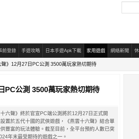
搜
尋
事前登錄
手遊攻略
日本手遊Apk下載
家用遊戲
網絡新聞
休
聲》12月27日PC公測 3500萬玩家熱切期待
日PC公測 3500萬玩家熱切期待
十六聲》終於官宣PC端公測將於12月27日正式開
景設置於五代十國的武俠遊戲，《燕雲十六聲》結合單
提供豐富的玩法體驗。截至目前，全平台預約人數已突
2024年末最受期待的遊戲之一。