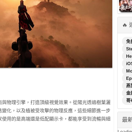
🔥
免
St
He
iO
M
Ep
燕
金
哥
術與物理引擎，打造頂級視覺效果。從陽光透過樹葉灑
態變化，以及植被受攻擊的物理反應，這些細節進一步
家使用的是高端還是低配顯示卡，都能享受到流暢與細
最
Loading