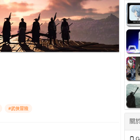
#武俠冒險
關於
G