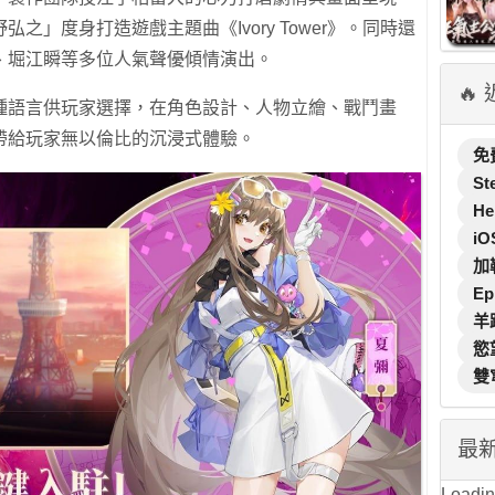
之」度身打造遊戲主題曲《Ivory Tower》。同時還
、堀江瞬等多位人氣聲優傾情演出。
🔥
種語言供玩家選擇，在角色設計、人物立繪、戰鬥畫
帶給玩家無以倫比的沉浸式體驗。
免
St
He
iO
加
Ep
羊
慾
雙
最
Loading