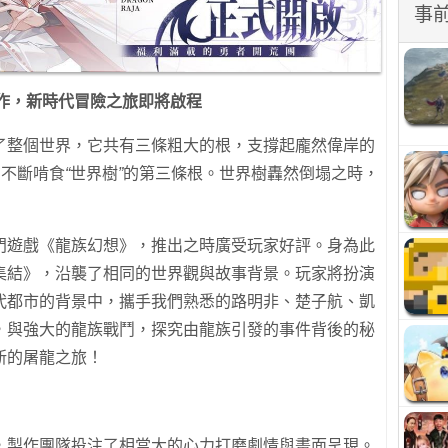
事
作，新時代冒險之旅即將啟程
了整個世界，它共有三條粗大的根，支撐起龐然偉岸的
在不斷啃食
“
世界樹
”
的第三條根。世界樹轟然倒塌之時，
門遊戲《龍族幻想》，推出之時廣受玩家好評。身為此
集結》，沿襲了相同的世界觀與故事背景。玩家將扮演
代都市的背景中，攜手我們熟悉的路明非、楚子航、凱
，與強大的龍族戰鬥，探究由龍族引發的事件背後的秘
新的屠龍之旅！
，製作團隊投注了相當大的心力打磨劇情與畫面呈現。