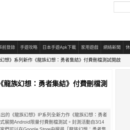
搜
尋
事前登錄
手遊攻略
日本手遊Apk下載
家用遊戲
網絡新聞
休
幻想》系列新作《龍族幻想：勇者集結》付費刪檔測試開啟
《龍族幻想：勇者集結》付費刪檔測
作室推出的《龍族幻想》IP系列全新力作《龍族幻想：勇者
正式展開Android限量付費刪檔測試。封測活動自3/14
家們可以在Google Store中搜尋「龍族幻想：勇者集