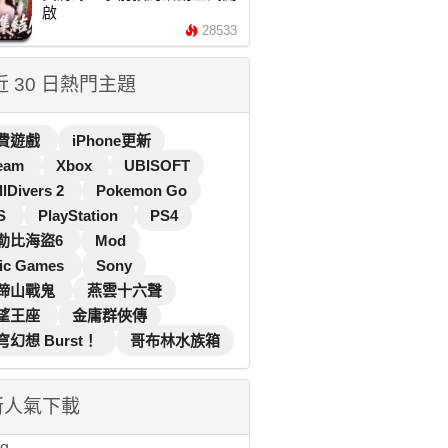
啟
28533
 近 30 日熱門主題
費遊戲
iPhone更新
eam
Xbox
UBISOFT
llDivers 2
Pokemon Go
S
PlayStation
PS4
勒比海盜6
Mod
ic Games
Sony
蹄山戰鬼
燕雲十六聲
望王座
金庸群俠傳
穹幻想 Burst！
哥布林水族箱
新人氣下載
...