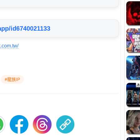
app/id6740021133
t.com.tw/
#龍族IP