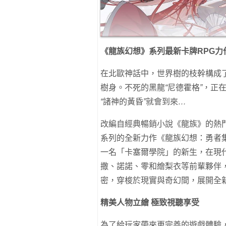
《龍族幻想》系列最新卡牌RPG力
在北歐神話中，世界樹的枝幹構成
樹身。不死的黑龍
“
尼德霍格
”
，正
“
諸神的黃昏
”
就會到來
…
改編自經典暢銷小說《龍族》的熱
系列的全新力作《龍族幻想：勇者
一名「卡塞爾學院」的新生，在現
撒、諾諾、零和繪梨衣等前輩夥伴
密，穿梭於現實與奇幻間，展開全
精美人物立繪 極致視聽享受
為了給玩家帶來更完善的遊戲體驗