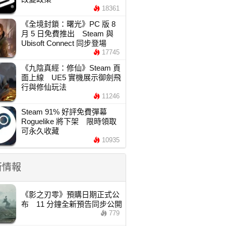
18361
《全境封鎖：曙光》PC 版 8
月 5 日免費推出 Steam 與
Ubisoft Connect 同步登場
17745
《九陰真經：修仙》Steam 頁
面上線 UE5 實機展示御劍飛
行與修仙玩法
11246
Steam 91% 好評免費彈幕
Roguelike 將下架 限時領取
可永久收藏
10935
新情報
《影之刃零》預購日期正式公
布 11 分鐘全新預告同步公開
779