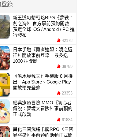
前登錄
新王道幻想戰略RPG《夢戰：
劍之海》 官方事前預約開啟
預定全球 iOS / Android / PC 進
行發布
42178
日本手遊《勇者連盟：曉之遠
征》開放事前登錄 最多送
1000 抽獎勵
38799
《潛水員戴夫》手機版 8 月推
出 App Store、Google Play
開放預先登錄
23353
經典療癒冒險 MMO《初心者
傳說：夢境大冒險》事前預約
正式啟動
61834
異化三國武將卡牌RPG《三國
異將錄》事前預約活動正式開