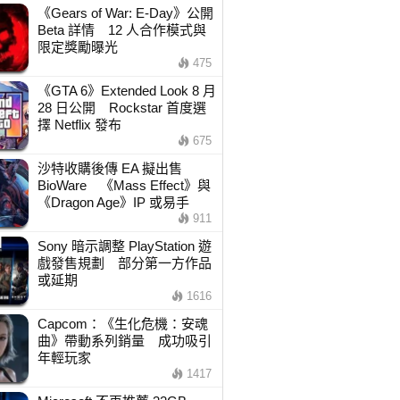
《Gears of War: E-Day》公開
Beta 詳情 12 人合作模式與
限定獎勵曝光
475
《GTA 6》Extended Look 8 月
28 日公開 Rockstar 首度選
擇 Netflix 發布
675
沙特收購後傳 EA 擬出售
BioWare 《Mass Effect》與
《Dragon Age》IP 或易手
911
Sony 暗示調整 PlayStation 遊
戲發售規劃 部分第一方作品
或延期
1616
Capcom：《生化危機：安魂
曲》帶動系列銷量 成功吸引
年輕玩家
1417