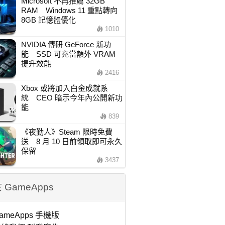
Microsoft 不再推薦 32GB
RAM Windows 11 重點轉向
8GB 記憶體優化
1010
NVIDIA 傳研 GeForce 新功
能 SSD 可充當額外 VRAM
提升效能
2416
Xbox 或將加入白金成就系
統 CEO 暗示今年內公開新功
能
839
《夜勤人》Steam 限時免費
送 8 月 10 日前領取即可永久
保留
3437
 GameApps
ameApps 手機版