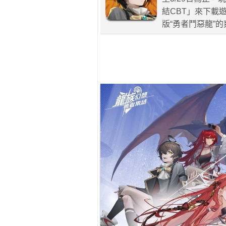
結CBT」來下載
版“勇者鬥惡龍”