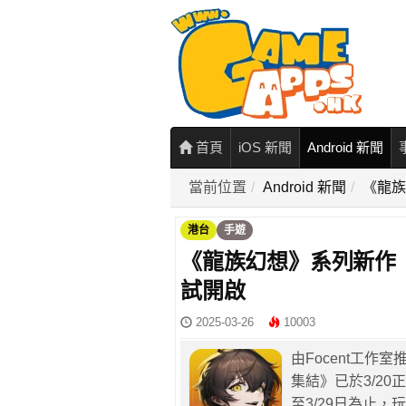
首頁
iOS 新聞
Android 新聞
當前位置
Android 新聞
《龍族
港台
手遊
《龍族幻想》系列新作
試開啟
2025-03-26
10003
由Focent工
集結》已於3/20
至3/29日為止，玩