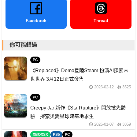
Facebook
Thread
你可能錯過
PC
《Replaced》Demo登陸Steam 扮演AI探索末
世世界 3月12日正式發售
2026-02-12
3525
PC
Creepy Jar 新作《StarRupture》開放搶先體
驗 探索災變星球建基地求生
2026-01-07
3859
XBOXSX
PS5
PC