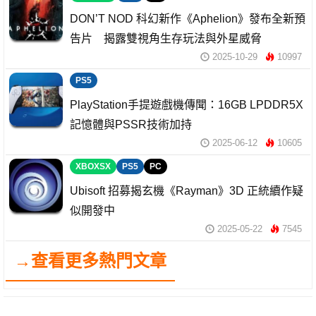
DON’T NOD 科幻新作《Aphelion》發布全新預
告片 揭露雙視角生存玩法與外星威脅
2025-10-29
10997
PS5
PlayStation手提遊戲機傳聞：16GB LPDDR5X
記憶體與PSSR技術加持
2025-06-12
10605
XBOXSX
PS5
PC
Ubisoft 招募揭玄機《Rayman》3D 正統續作疑
似開發中
2025-05-22
7545
→查看更多熱門文章