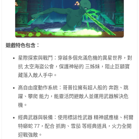
遊戲特色包含：
星際探索與戰鬥：穿越多個充滿危機的異星世界，對
抗 太空海盜公會，保護神秘的 三姊妹，阻止巨額寶
藏落入敵人手中。
高自由度動作系統：哥普拉擁有超人般的 奔跑、跳
躍、攀爬 能力，能靈活閃避敵人並運用武器解決危
機。
經典武器與裝備：使用標誌性武器 精神感應槍、柯爾
特蟒蛇 77，配合 抓鉤、雪茄 等經典道具，火力全開
迎戰強敵。