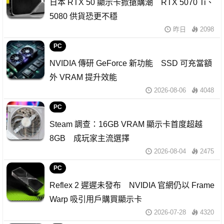
日本 RTX 50 顯示卡掀搶購潮 RTX 5070 Ti、
5080 供貨恐更不穩
昨日
2098
PC
NVIDIA 傳研 GeForce 新功能 SSD 可充當額
外 VRAM 提升效能
2026-08-06
4048
PC
Steam 調查：16GB VRAM 顯示卡首度超越
8GB 成玩家主流選擇
2026-08-04
2475
PC
Reflex 2 遲遲未發布 NVIDIA 官網仍以 Frame
Warp 吸引用戶購買顯示卡
2026-07-28
4320