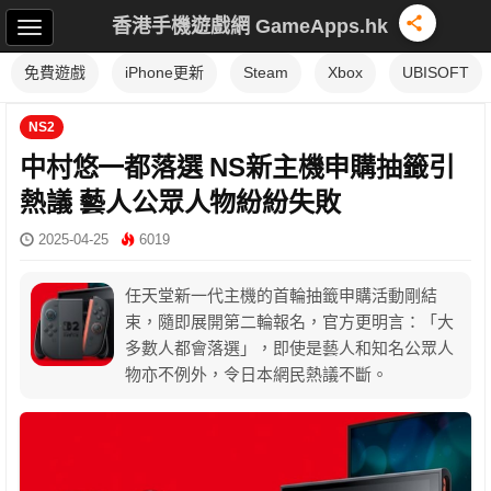
香港手機遊戲網 GameApps.hk
免費遊戲
iPhone更新
Steam
Xbox
UBISOFT
NS2
中村悠一都落選 NS新主機申購抽籤引
熱議 藝人公眾人物紛紛失敗
2025-04-25
6019
任天堂新一代主機的首輪抽籤申購活動剛結
束，隨即展開第二輪報名，官方更明言：「大
多數人都會落選」，即使是藝人和知名公眾人
物亦不例外，令日本網民熱議不斷。