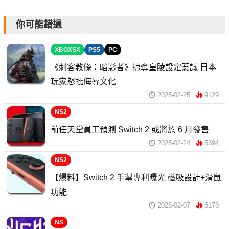
你可能錯過
XBOXSX
PS5
PC
《刺客教條：暗影者》掠奪皇陵設定惹議 日本
玩家怒批侮辱文化
2025-02-25
9129
NS2
前任天堂員工預測 Switch 2 或將於 6 月發售
2025-02-24
5394
NS2
【爆料】Switch 2 手掣專利曝光 磁吸設計+滑鼠
功能
2025-02-07
6173
NS