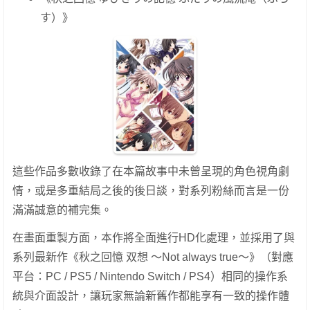
す）》
這些作品多數收錄了在本篇故事中未曾呈現的角色視角劇
情，或是多重結局之後的後日談，對系列粉絲而言是一份
滿滿誠意的補完集。
在畫面重製方面，本作將全面進行HD化處理，並採用了與
系列最新作《秋之回憶 双想 ～Not always true～》（對應
平台：PC / PS5 / Nintendo Switch / PS4）相同的操作系
統與介面設計，讓玩家無論新舊作都能享有一致的操作體