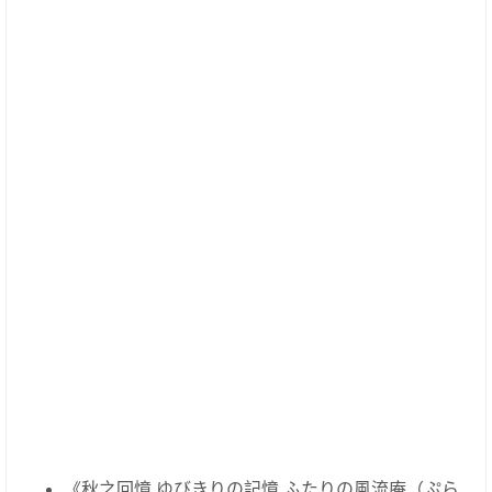
《秋之回憶 ゆびきりの記憶 ふたりの風流庵（ぷら