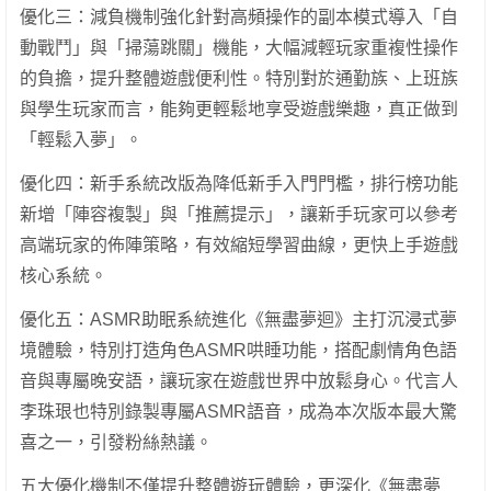
優化三：減負機制強化針對高頻操作的副本模式導入「自
動戰鬥」與「掃蕩跳關」機能，大幅減輕玩家重複性操作
的負擔，提升整體遊戲便利性。特別對於通勤族、上班族
與學生玩家而言，能夠更輕鬆地享受遊戲樂趣，真正做到
「輕鬆入夢」。
優化四：新手系統改版為降低新手入門門檻，排行榜功能
新增「陣容複製」與「推薦提示」，讓新手玩家可以參考
高端玩家的佈陣策略，有效縮短學習曲線，更快上手遊戲
核心系統。
優化五：ASMR助眠系統進化《無盡夢迴》主打沉浸式夢
境體驗，特別打造角色ASMR哄睡功能，搭配劇情角色語
音與專屬晚安語，讓玩家在遊戲世界中放鬆身心。代言人
李珠珢也特別錄製專屬ASMR語音，成為本次版本最大驚
喜之一，引發粉絲熱議。
五大優化機制不僅提升整體遊玩體驗，更深化《無盡夢