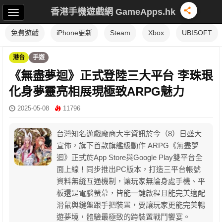
香港手機遊戲網 GameApps.hk
免費遊戲
iPhone更新
Steam
Xbox
UBISOFT
港台
手遊
《無盡夢迴》正式登陸三大平台 李珠珢
化身夢靈亮相展現極致ARPG魅力
2025-05-08
11796
台灣知名遊戲廠商大宇資訊於今（8）日盛大
宣佈，旗下首款旗艦級動作 ARPG《無盡夢
迴》正式於App Store與Google Play雙平台全
面上線！同步推出PC版本，打造三平台帳號
資料無縫互通機制，讓玩家無論身處手機、平
板還是電腦螢幕，皆能一鍵啟程且能完美適配
滑鼠與鍵盤跟手把裝置，要讓玩家更能完美暢
遊夢境，體驗最極致的跨裝置戰鬥饗宴。