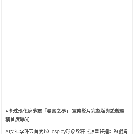
●李珠珢化身夢靈「暴富之夢」 宣傳影片完整版與遊戲暱
稱首度曝光
AI女神李珠珢首度以Cosplay形象詮釋《無盡夢迴》遊戲角