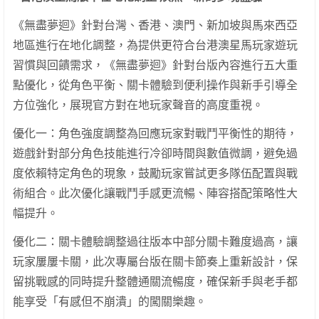
《無盡夢迴》針對台灣、香港、澳門、新加坡與馬來西亞
地區進行在地化調整，為提供更符合台港澳星馬玩家遊玩
習慣與回饋需求，《無盡夢迴》針對台版內容進行五大重
點優化，從角色平衡、關卡體驗到便利操作與新手引導全
方位強化，展現官方對在地玩家聲音的高度重視。
優化一：角色強度調整為回應玩家對戰鬥平衡性的期待，
遊戲針對部分角色技能進行冷卻時間與數值微調，避免過
度依賴特定角色的現象，鼓勵玩家嘗試更多隊伍配置與戰
術組合。此次優化讓戰鬥手感更流暢、陣容搭配策略性大
幅提升。
優化二：關卡體驗調整過往版本中部分關卡難度過高，讓
玩家屢屢卡關，此次專屬台版在關卡節奏上重新設計，保
留挑戰感的同時提升整體通關流暢度，確保新手與老手都
能享受「有感但不崩潰」的闖關樂趣。