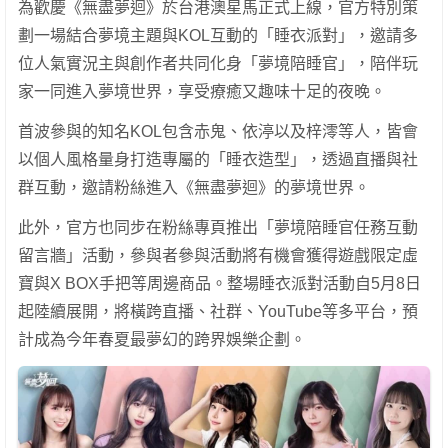
為歡慶《無盡夢迴》於台港澳星馬正式上線，官方特別策
劃一場結合夢境主題與KOL互動的「睡衣派對」，邀請多
位人氣實況主與創作者共同化身「夢境陪睡官」，陪伴玩
家一同進入夢境世界，享受療癒又趣味十足的夜晚。
首波參與的知名KOL包含赤鬼、依渟以及梓澪等人，皆會
以個人風格量身打造專屬的「睡衣造型」，透過直播與社
群互動，邀請粉絲進入《無盡夢迴》的夢境世界。
此外，官方也同步在粉絲專頁推出「夢境陪睡官任務互動
留言牆」活動，參與者參與活動將有機會獲得遊戲限定虛
寶與X BOX手把等周邊商品。整場睡衣派對活動自5月8日
起陸續展開，將橫跨直播、社群、YouTube等多平台，預
計成為今年春夏最夢幻的跨界娛樂企劃。