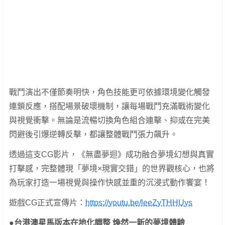
戰鬥演出不僅節奏明快，角色技能更可依據環境變化觸發
連鎖反應，搭配場景破壞機制，讓每場戰鬥充滿戰術變化
與視覺衝擊。無論是流暢切換角色組合連擊、抑或在完美
閃避後引爆逆轉反擊，都讓整體戰鬥張力飆升。
透過這支CG影片，《無盡夢迴》成功融合夢境幻想與真實
打擊感，完整體現「夢境×現實交錯」的世界觀核心，也將
為玩家打造一場視覺與操作快感並重的沉浸式動作饗宴！
遊戲CG正式宣傳片：
https://youtu.be/leeZyTHHUys
●台港澳星馬版本在地化調整 煥然一新的夢境體驗