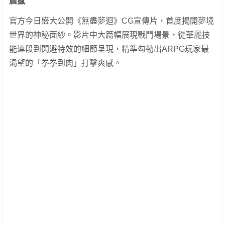
震撼
官方今日盛大公開《無盡夢迴》CG宣傳片，首度揭開夢境
世界的神秘面紗。影片中大篇幅展現戰鬥場景，從華麗技
能連段到閃避特效的細節呈現，精準勾勒出ARPG玩家最
渴望的「拳拳到肉」打擊爽感。