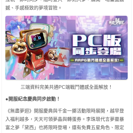
撼、手感極致的夢境冒險。
三端資料完美共通PC端戰鬥體感全面解放！
●開服紀念慶典同步啟動！
《無盡夢迴》開服慶典與千金一擲活動限時展開，越早登
入福利越多，天天可領夢晶與轉蛋券。李珠珢代言夢靈暴
富之夢「黛西」也將限時登場，還有免費五星角色、限定