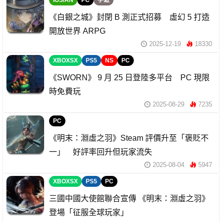
《白銀之城》封閉 B 測正式招募 虛幻 5 打造
開放世界 ARPG
2025-12-19
18330
XBOXSX
PS5
NS
PC
《SWORN》 9 月 25 日登陸多平台 PC 現限
時免費玩
2025-08-29
7235
PC
《明末：淵虛之羽》Steam 評價升至「褒貶不
一」 好評率回升但玩家流失
2025-08-04
5947
XBOXSX
PS5
PC
三國中國大使館聯合宣傳 《明末：淵虛之羽》
登場「征服全球玩家」