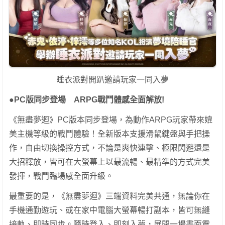
睡衣派對開趴邀請玩家一同入夢
●PC版同步登場 ARPG戰鬥體感全面解放!
《無盡夢迴》PC版本同步登場，為動作ARPG玩家帶來媲
美主機等級的戰鬥體驗！全新版本支援滑鼠鍵盤與手把操
作，自由切換操控方式，不論是爽快連擊、極限閃避還是
大招釋放，皆可在大螢幕上以最流暢、最精準的方式完美
發揮，戰鬥臨場感全面升級。
最重要的是，《無盡夢迴》三端資料完美共通，無論你在
手機通勤遊玩、或在家中電腦大螢幕暢打副本，皆可無縫
接軌、即時同步。隨時登入、即刻入夢，展開一場畫面震