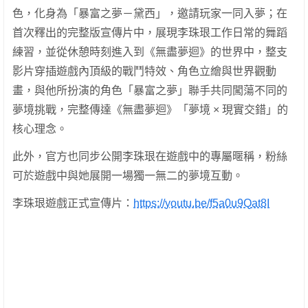
色，化身為「暴富之夢－黛西」，邀請玩家一同入夢；在
首次釋出的完整版宣傳片中，展現李珠珢工作日常的舞蹈
練習，並從休憩時刻進入到《無盡夢迴》的世界中，整支
影片穿插遊戲內頂級的戰鬥特效、角色立繪與世界觀動
畫，與他所扮演的角色「暴富之夢」聯手共同闖蕩不同的
夢境挑戰，完整傳達《無盡夢迴》「夢境 × 現實交錯」的
核心理念。
此外，官方也同步公開李珠珢在遊戲中的專屬暱稱，粉絲
可於遊戲中與她展開一場獨一無二的夢境互動。
李珠珢遊戲正式宣傳片：
https://youtu.be/f5a0u9Qat8I