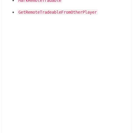
MarkRemoteTradable
GetRemoteTradeableFromOtherPlayer