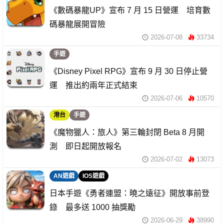
《數碼暴龍UP》宣布 7 月 15 日營運 培育數
碼暴龍展開冒險
2026-07-08
33734
手遊
《Disney Pixel RPG》宣布 9 月 30 日停止營
運 推出約兩年正式結束
2026-07-06
10570
港台
手遊
《魔物獵人：旅人》第三輪封閉 Beta 8 月開
測 即日起開放報名
2026-07-02
13073
AN遊戲
IOS遊戲
日本手遊《勇者連盟：曉之遠征》開放事前登
錄 最多送 1000 抽獎勵
2026-06-29
38990