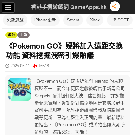
香港手機遊戲網 GameApps.hk
免費遊戲
iPhone更新
Steam
Xbox
UBISOFT
港台
手遊
《Pokemon GO》疑將加入遠距交換
功能 資料挖掘洩密引爆熱議
2025-05-11
16518
《Pokemon GO》玩家近年對 Niantic 的表現
褒貶不一，而今年更因遊戲被轉售予新母公司
Scopely 而引起軒然大波。儘管如此，許多擔
憂並未實現，近期針對偏遠地區玩家增加野生
寶可夢出現率、允許遠距離團體戰及暗影團體
戰等更新，已為社群注入正面能量。最新爆料
更指出，《Pokemon GO》或將推出讓人期盼
多時的「遠距交換」功能！