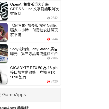
OpenAI 免費版重大升級
GPT-5.6 Luna 文字對話取消次
數限制
2642
《GTA 6》加長版內容 Netflix
獨家 6 小時 付費牆安排惹玩
家不滿
6744
Sony 擬增加 PlayStation 廣告
曝光 第三方品牌或進駐平台
2706
GIGABYTE RTX 50 為 16-pin
接口加主動散熱 唯獨 RTX
5090 沒有
7420
 GameApps
ameApps 手機版