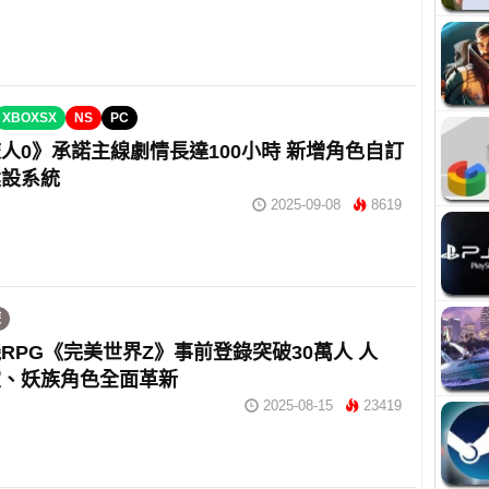
XBOXSX
NS
PC
人0》承諾主線劇情長達100小時 新增角色自訂
建設系統
2025-09-08
8619
遊
RPG《完美世界Z》事前登錄突破30萬人 人
靈、妖族角色全面革新
2025-08-15
23419