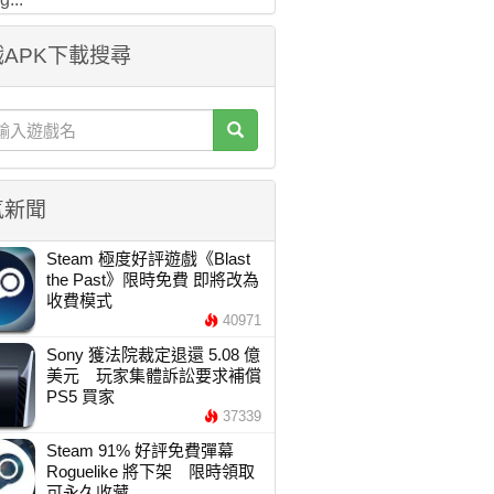
APK下載搜尋
氣新聞
Steam 極度好評遊戲《Blast
the Past》限時免費 即將改為
收費模式
40971
Sony 獲法院裁定退還 5.08 億
美元 玩家集體訴訟要求補償
PS5 買家
37339
Steam 91% 好評免費彈幕
Roguelike 將下架 限時領取
可永久收藏