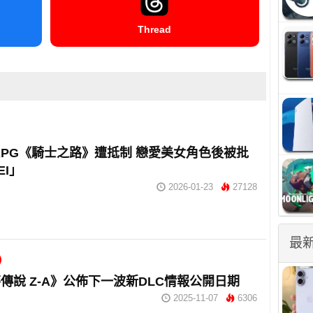
Thread
RPG《騎士之路》遭抵制 戀愛美女角色後被批
EI」
2026-01-23
27128
最
傳說 Z-A》公佈下一波新DLC情報公開日期
2025-11-07
6306