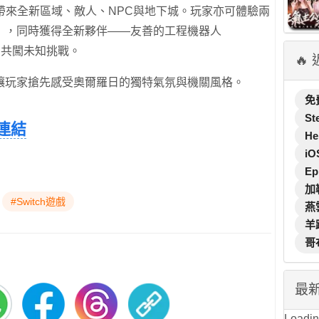
帶來全新區域、敵人、NPC與地下城。玩家亦可體驗兩
」，同時獲得全新夥伴——友善的工程機器人
伍，共闖未知挑戰。
🔥
讓玩家搶先感受奧爾羅日的獨特氣氛與機關風格。
免
St
 連結
He
iO
Ep
加
#Switch遊戲
燕
羊
哥
最
Loading