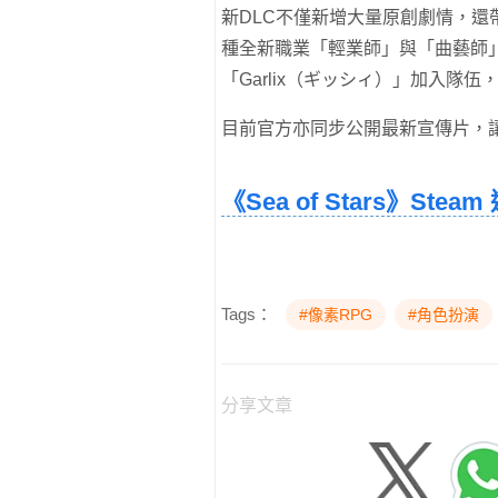
新DLC不僅新增大量原創劇情，還
種全新職業「輕業師」與「曲藝師
「Garlix（ギッシィ）」加入隊
目前官方亦同步公開最新宣傳片，
《Sea of Stars》Steam
Tags：
#像素RPG
#角色扮演
分享文章