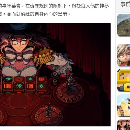
事
的嘉年華會，在奇異規則的限制下，與操縱人偶的神秘
戰，並面對潛藏於自身內心的黑暗。