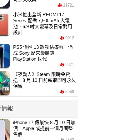
11721
小米推出全新 REDMI 17
Series 配備 7,500mAh 大電
池、6.9 吋大螢幕及日常耐用
設計
9912
PS5 僅推 13 款獨佔遊戲 仍
成 Sony 歷來最賺錢
PlayStation 世代
9371
《夜勤人》Steam 限時免費
送 8 月 10 日前領取即可永久
保留
8948
新情報
iPhone 17 傳最快 8 月 10 日加
價 Apple 或提前一個月調整
售價
2543