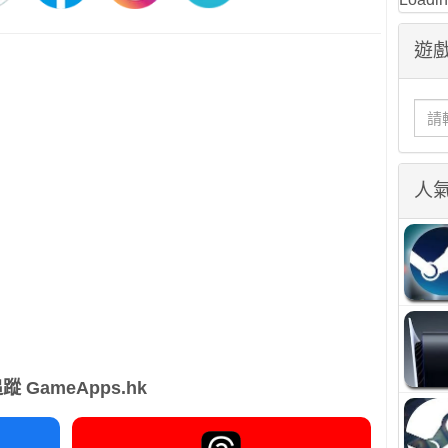
遊戲
人
蹤 GameApps.hk