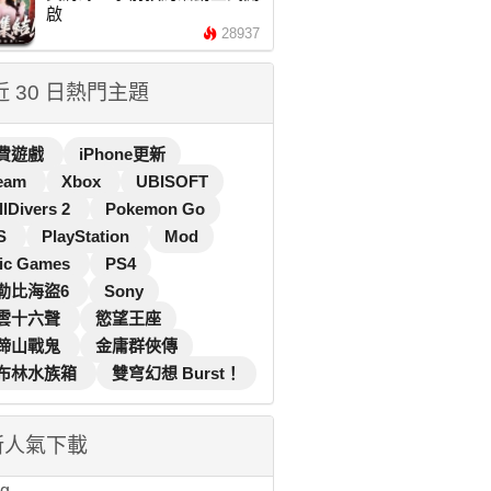
啟
28937
 近 30 日熱門主題
費遊戲
iPhone更新
eam
Xbox
UBISOFT
llDivers 2
Pokemon Go
S
PlayStation
Mod
ic Games
PS4
勒比海盜6
Sony
雲十六聲
慾望王座
蹄山戰鬼
金庸群俠傳
布林水族箱
雙穹幻想 Burst！
新人氣下載
...