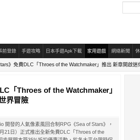
搜
尋
事前登錄
手遊攻略
日本手遊Apk下載
家用遊戲
網絡新聞
休
 Stars》免費DLC「Throes of the Watchmaker」推出 新
C「Throes of the Watchmaker」
械世界冒險
tudio 開發的人氣像素風回合制RPG《Sea of Stars》，
21日）正式推出全新免費DLC「Throes of the
r」，同步展開本篇35%折扣優惠活動，於各大平台限時促