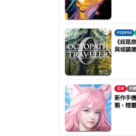
PS5/PS4
《歧路旅
與城鎮
日本
手
新作手機
類、精