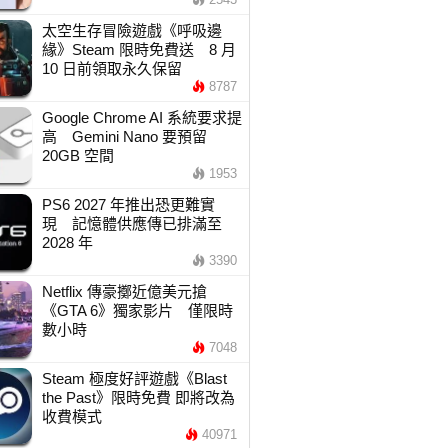
太空生存冒險遊戲《呼吸邊
緣》Steam 限時免費送 8 月
10 日前領取永久保留
8787
Google Chrome AI 系統要求提
高 Gemini Nano 要預留
20GB 空間
1953
PS6 2027 年推出恐更難實
現 記憶體供應傳已排滿至
2028 年
3390
Netflix 傳豪擲近億美元搶
《GTA 6》獨家影片 僅限時
數小時
7048
Steam 極度好評遊戲《Blast
the Past》限時免費 即將改為
收費模式
40971