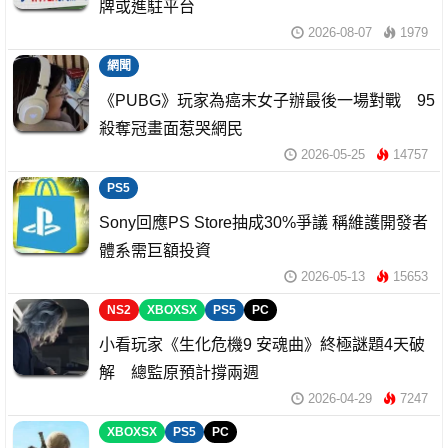
牌或進駐平台
2026-08-07
1979
網聞
《PUBG》玩家為癌末女子辦最後一場對戰 95
殺奪冠畫面惹哭網民
2026-05-25
14757
PS5
Sony回應PS Store抽成30%爭議 稱維護開發者
體系需巨額投資
2026-05-13
15653
NS2
XBOXSX
PS5
PC
小看玩家《生化危機9 安魂曲》終極謎題4天破
解 總監原預計撐兩週
2026-04-29
7247
XBOXSX
PS5
PC