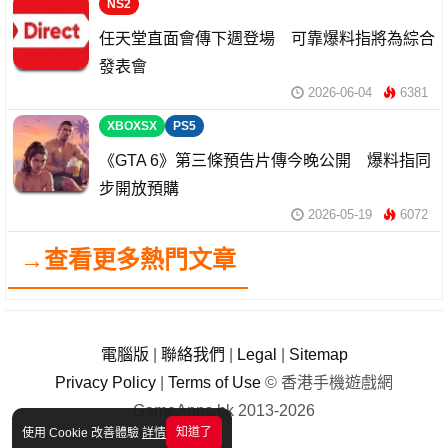
NS2
任天堂直面會傳下週登場 可靠爆料指將為綜合
發表會
2026-06-04
6381
XBOXSX
PS5
《GTA 6》第三條預告片傳今晚公開 爆料指同
步開放預購
2026-05-19
6072
→查看更多熱門文章
電腦版
|
聯絡我們
|
Legal
|
Sitemap
Privacy Policy
|
Terms of Use
© 香港手機遊戲網
GameApps.hk 2013-2026
知道了
使用 Cookie 改善體驗
詳情