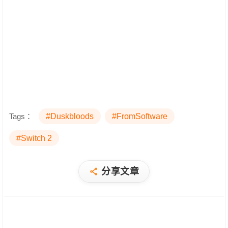
Tags：
#Duskbloods
#FromSoftware
#Switch 2
分享文章