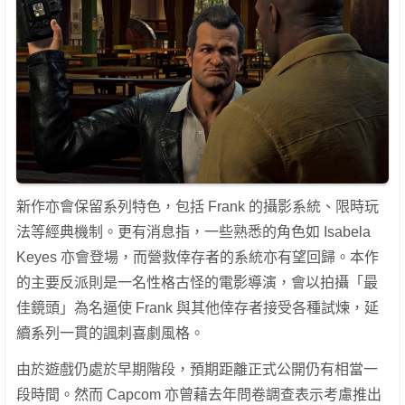
新作亦會保留系列特色，包括 Frank 的攝影系統、限時玩
法等經典機制。更有消息指，一些熟悉的角色如 Isabela
Keyes 亦會登場，而營救倖存者的系統亦有望回歸。本作
的主要反派則是一名性格古怪的電影導演，會以拍攝「最
佳鏡頭」為名逼使 Frank 與其他倖存者接受各種試煉，延
續系列一貫的諷刺喜劇風格。
由於遊戲仍處於早期階段，預期距離正式公開仍有相當一
段時間。然而 Capcom 亦曾藉去年問卷調查表示考慮推出