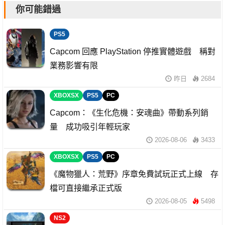
你可能錯過
PS5
Capcom 回應 PlayStation 停推實體遊戲 稱對
業務影響有限
昨日
2684
XBOXSX
PS5
PC
Capcom：《生化危機：安魂曲》帶動系列銷
量 成功吸引年輕玩家
2026-08-06
3433
XBOXSX
PS5
PC
《魔物獵人：荒野》序章免費試玩正式上線 存
檔可直接繼承正式版
2026-08-05
5498
NS2