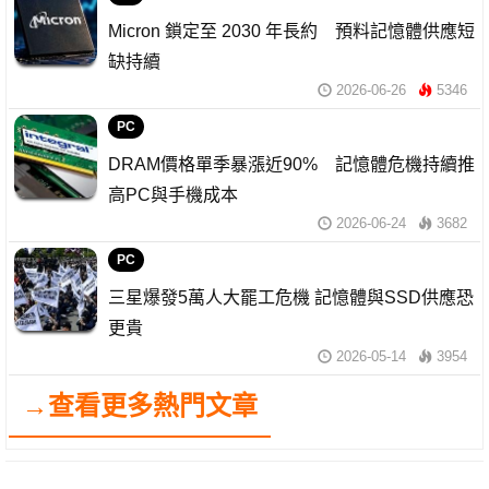
Micron 鎖定至 2030 年長約 預料記憶體供應短
缺持續
2026-06-26
5346
PC
DRAM價格單季暴漲近90% 記憶體危機持續推
高PC與手機成本
2026-06-24
3682
PC
三星爆發5萬人大罷工危機 記憶體與SSD供應恐
更貴
2026-05-14
3954
→查看更多熱門文章