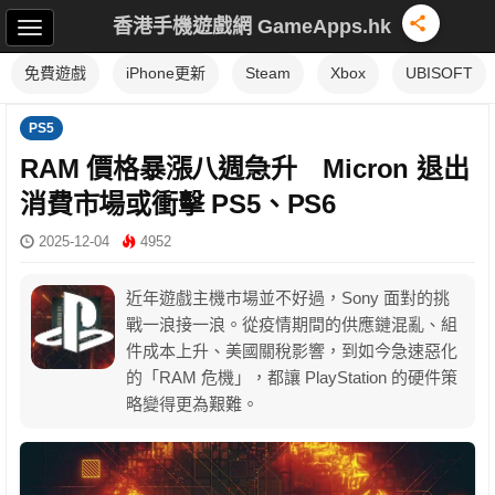
香港手機遊戲網 GameApps.hk
免費遊戲
iPhone更新
Steam
Xbox
UBISOFT
PS5
RAM 價格暴漲八週急升 Micron 退出
消費市場或衝擊 PS5、PS6
2025-12-04
4952
近年遊戲主機市場並不好過，Sony 面對的挑
戰一浪接一浪。從疫情期間的供應鏈混亂、組
件成本上升、美國關稅影響，到如今急速惡化
的「RAM 危機」，都讓 PlayStation 的硬件策
略變得更為艱難。