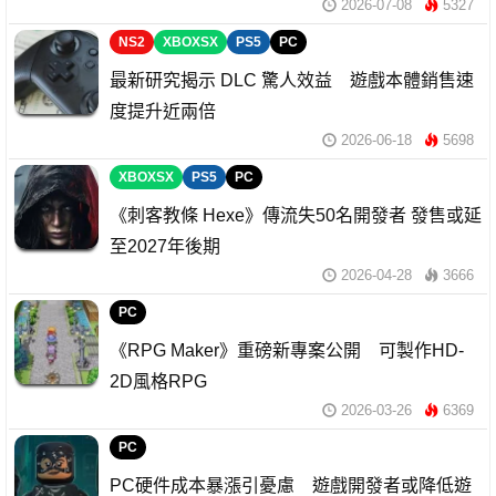
2026-07-08
5327
NS2
XBOXSX
PS5
PC
最新研究揭示 DLC 驚人效益 遊戲本體銷售速
度提升近兩倍
2026-06-18
5698
XBOXSX
PS5
PC
《刺客教條 Hexe》傳流失50名開發者 發售或延
至2027年後期
2026-04-28
3666
PC
《RPG Maker》重磅新專案公開 可製作HD-
2D風格RPG
2026-03-26
6369
PC
PC硬件成本暴漲引憂慮 遊戲開發者或降低遊