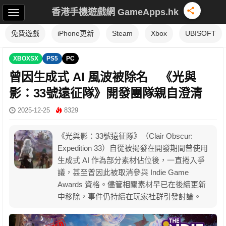
香港手機遊戲網 GameApps.hk
免費遊戲
iPhone更新
Steam
Xbox
UBISOFT
XBOXSX
PS5
PC
曾因生成式 AI 風波被除名 《光與
影：33號遠征隊》開發團隊親自澄清
2025-12-25
8329
《光與影：33號遠征隊》（Clair Obscur:
Expedition 33）自從被揭發在開發期間曾使用
生成式 AI 作為部分素材佔位後，一直捲入爭
議，甚至曾因此被取消參與 Indie Game
Awards 資格。儘管相關素材早已在後續更新
中移除，事件仍持續在玩家社群引發討論。