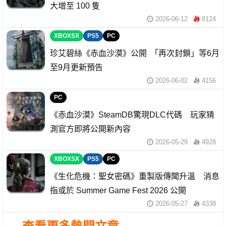
大增至 100 隻
2026-06-12
8124
XBOXSX
PS5
PC
珍艾碧絲《赤血沙漠》公開 「再次封鎖」等6月
至9月更新預告
2026-06-02
4156
PC
《赤血沙漠》SteamDB驚現DLC代碼 玩家猜
測官方即將公開新內容
2026-05-29
4928
XBOXSX
PS5
PC
《生化危機：聖女密碼》重製版傳聞升溫 消息
指或於 Summer Game Fest 2026 公開
2026-05-27
4338