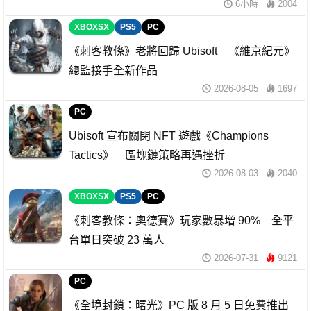
6小時
2004
XBOXSX
PS5
PC
《刺客教條》老將回歸 Ubisoft 《維京紀元》
總監接手全新作品
2026-08-05
1697
PC
Ubisoft 宣布關閉 NFT 遊戲《Champions
Tactics》 區塊鏈策略再遇挫折
2026-08-03
2040
XBOXSX
PS5
PC
《刺客教條：奧德賽》玩家數暴增 90% 全平
台單日突破 23 萬人
2026-07-31
9121
PC
《全境封鎖：曙光》PC 版 8 月 5 日免費推出