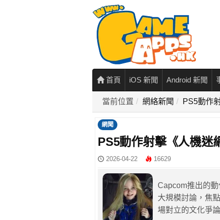
首頁
iOS 新聞
Android 新聞
當前位置
網絡新聞
PS5動作
網聞
PS5動作射擊《人機迷
2026-04-22
16629
Capcom推出
大規模討論，焦
場對立的文化爭