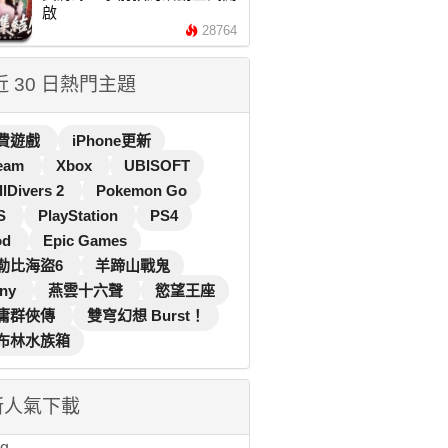
啟
28764
 近 30 日熱門主題
費遊戲
iPhone更新
eam
Xbox
UBISOFT
llDivers 2
Pokemon Go
S
PlayStation
PS4
od
Epic Games
勒比海盜6
羊蹄山戰鬼
ny
燕雲十六聲
慾望王座
庸群俠傳
雙穹幻想 Burst！
布林水族箱
新人氣下載
...