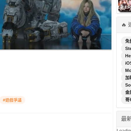
🔥
免
St
He
iO
M
加
So
金
哥
#遊戲爭議
最
Loading