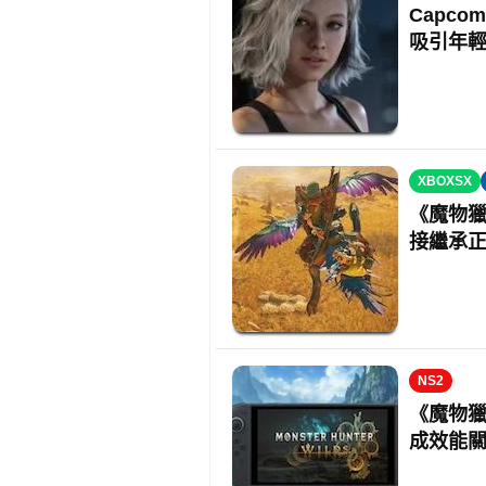
Capc
吸引年
XBOXSX
《魔物
接繼承
NS2
《魔物獵人
成效能