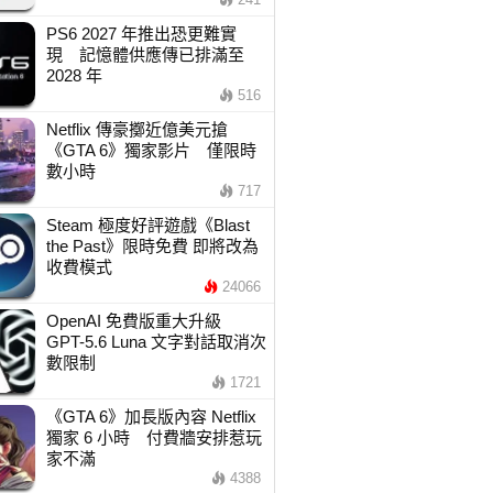
PS6 2027 年推出恐更難實
現 記憶體供應傳已排滿至
2028 年
516
Netflix 傳豪擲近億美元搶
《GTA 6》獨家影片 僅限時
數小時
717
Steam 極度好評遊戲《Blast
the Past》限時免費 即將改為
收費模式
24066
OpenAI 免費版重大升級
GPT-5.6 Luna 文字對話取消次
數限制
1721
《GTA 6》加長版內容 Netflix
獨家 6 小時 付費牆安排惹玩
家不滿
4388