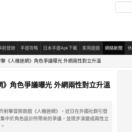
搜
尋
事前登錄
手遊攻略
日本手遊Apk下載
家用遊戲
網絡新聞
休
射擊《人機迷網》角色爭議曝光 外網兩性對立升溫
網》角色爭議曝光 外網兩性對立升溫
的動作射擊冒險遊戲《人機迷網》，近日在外國社群引發
點集中於角色設計所帶來的爭議，並逐步演變成兩性立
論。