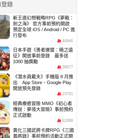
前登錄
新王道幻想戰略RPG《夢戰：
劍之海》 官方事前預約開啟
預定全球 iOS / Android / PC 進
行發布
44946
日本手遊《勇者連盟：曉之遠
征》開放事前登錄 最多送
1000 抽獎勵
39077
《潛水員戴夫》手機版 8 月推
出 App Store、Google Play
開放預先登錄
23701
經典療癒冒險 MMO《初心者
傳說：夢境大冒險》事前預約
正式啟動
62088
異化三國武將卡牌RPG《三國
異將錄》事前預約活動正式開