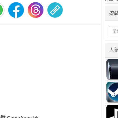
遊戲
人
蹤 GameApps.hk