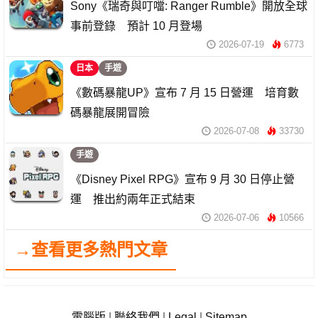
Sony《瑞奇與叮噹: Ranger Rumble》開放全球
事前登錄 預計 10 月登場
2026-07-19
6773
日本
手遊
《數碼暴龍UP》宣布 7 月 15 日營運 培育數
碼暴龍展開冒險
2026-07-08
33730
手遊
《Disney Pixel RPG》宣布 9 月 30 日停止營
運 推出約兩年正式結束
2026-07-06
10566
→查看更多熱門文章
電腦版
|
聯絡我們
|
Legal
|
Sitemap