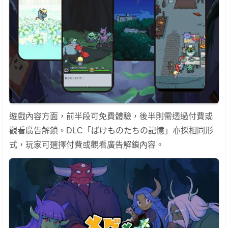
遊戲內容方面，前半段可免費體驗，後半則需透過付費或
觀看廣告解鎖。DLC「ばけものたちの記憶」亦採相同形
式，玩家可選擇付費或觀看廣告解鎖內容。