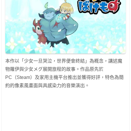
本作以「少女一旦哭泣，世界便會終結」為概念，講述魔
物羅伊與少女メグ展開旅程的故事。作品原先於
PC（Steam）及家用主機平台推出並獲得好評，特色為簡
約的像素風畫面與具感染力的音樂演出。