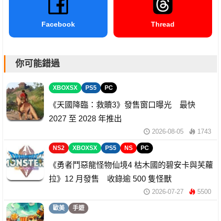
Facebook
Thread
你可能錯過
XBOXSX
PS5
PC
《天國降臨：救贖3》發售窗口曝光 最快
2027 至 2028 年推出
2026-08-05
1743
NS2
XBOXSX
PS5
NS
PC
《勇者鬥惡龍怪物仙境4 枯木國的碧安卡與芙蘿
拉》12 月發售 收錄逾 500 隻怪獸
2026-07-27
5500
歐美
手遊