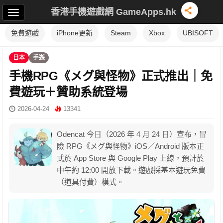
香港手機遊戲網 GameApps.hk
免費遊戲
iPhone更新
Steam
Xbox
UBISOFT
日本
手遊
手機RPG《メグ與怪物》正式推出｜免
費遊玩＋贊助系統登場
2026-04-24
13341
Odencat 今日（2026 年 4 月 24 日）宣布，冒
險 RPG《メグ與怪物》iOS／Android 版本正
式於 App Store 與 Google Play 上線，預計於
中午約 12:00 開放下載。遊戲採基本遊玩免費
（道具付費）模式。