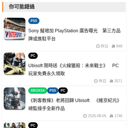
你可能錯過
PS5
Sony 擬增加 PlayStation 廣告曝光 第三方品
牌或進駐平台
昨日
848
PC
Ubisoft 限時送《火線獵殺：未來戰士》 PC
玩家免費永久領取
昨日
3571
XBOXSX
PS5
PC
《刺客教條》老將回歸 Ubisoft 《維京紀元》
總監接手全新作品
2026-08-05
1746
PC