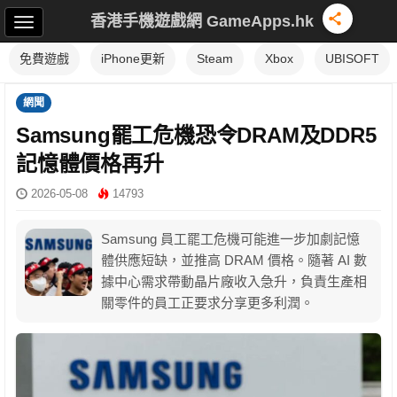
香港手機遊戲網 GameApps.hk
免費遊戲
iPhone更新
Steam
Xbox
UBISOFT
網聞
Samsung罷工危機恐令DRAM及DDR5
記憶體價格再升
2026-05-08
14793
Samsung 員工罷工危機可能進一步加劇記憶
體供應短缺，並推高 DRAM 價格。隨著 AI 數
據中心需求帶動晶片廠收入急升，負責生產相
關零件的員工正要求分享更多利潤。