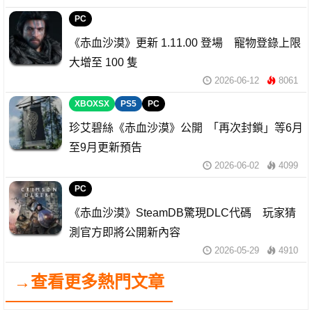
PC
《赤血沙漠》更新 1.11.00 登場 寵物登錄上限
大增至 100 隻
2026-06-12
8061
XBOXSX
PS5
PC
珍艾碧絲《赤血沙漠》公開 「再次封鎖」等6月
至9月更新預告
2026-06-02
4099
PC
《赤血沙漠》SteamDB驚現DLC代碼 玩家猜
測官方即將公開新內容
2026-05-29
4910
→查看更多熱門文章