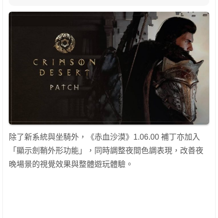
除了新系統與坐騎外，《赤血沙漠》1.06.00 補丁亦加入
「顯示劍鞘外形功能」，同時調整夜間色調表現，改善夜
晚場景的視覺效果與整體遊玩體驗。