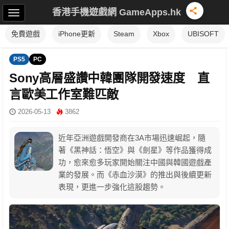
香港手機遊戲網 GameApps.hk
免費遊戲
iPhone更新
Steam
Xbox
UBISOFT
PS5
PC
Sony高層盛讚中韓團隊開發速度 直
言歐美工作室難匹敵
2026-05-13
3862
近年亞洲遊戲開發商在3A市場迅速崛起，隨
著《黑神話：悟空》與《劍星》等作品獲得成
功，愈來愈多玩家開始關注中國與韓國遊戲產
業的發展。而《赤血沙漠》的推出與後續更新
表現，更進一步強化這股趨勢。