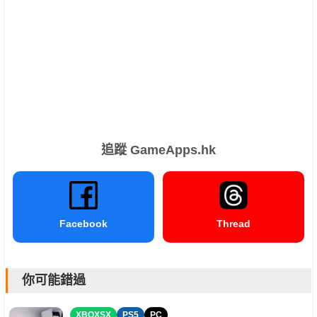
追蹤 GameApps.hk
Facebook
Thread
你可能錯過
XBOXSX
PS5
PC