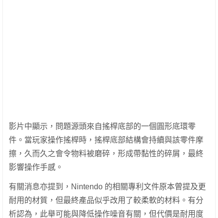
影片中顯示，問題源頭來自搖桿底部的一個圓形底環零
件。當玩家操作搖桿時，搖桿底部結構會持續與該零件摩
擦，久而久之會令物料被磨碎，形成帶黏性的碎屑，最終
影響操作手感。
有關消息亦提到，Nintendo 的相關專利文件原本曾提及更
耐用的材質，但最終產品似乎改用了較柔軟的材料。有分
析認為，此舉可能與降低操作噪音有關，但代價是耐用度