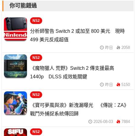
你可能錯過
NS2
分析師警告 Switch 2 或加至 800 美元 現時
499 美元反成超值
昨日
2058
NS2
《魔物獵人 荒野》Switch 2 傳支援最高
1440p DLSS 成效能關鍵
昨日
5150
NS2
《寶可夢風與浪》新洩漏曝光 《傳說：ZA》
戰鬥外捕捉系統傳回歸
2026-08-03
7884
NS2