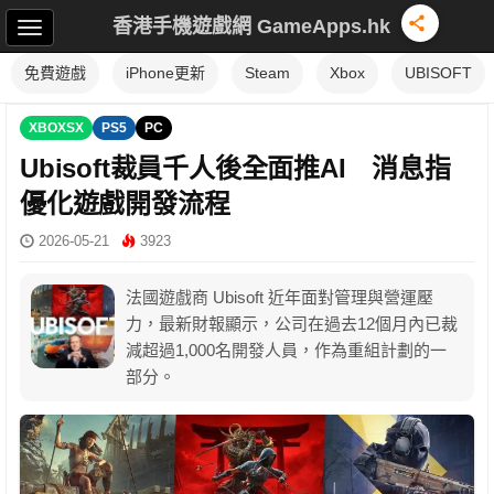
香港手機遊戲網 GameApps.hk
免費遊戲
iPhone更新
Steam
Xbox
UBISOFT
XBOXSX
PS5
PC
Ubisoft裁員千人後全面推AI 消息指
優化遊戲開發流程
2026-05-21
3923
法國遊戲商 Ubisoft 近年面對管理與營運壓
力，最新財報顯示，公司在過去12個月內已裁
減超過1,000名開發人員，作為重組計劃的一
部分。