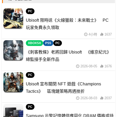
PC
Ubisoft 限時送《火線獵殺：未來戰士》 PC
玩家免費永久領取
4小時
1637
XBOXSX
PS5
PC
《刺客教條》老將回歸 Ubisoft 《維京紀元》
總監接手全新作品
2026-08-05
1676
PC
Ubisoft 宣布關閉 NFT 遊戲《Champions
Tactics》 區塊鏈策略再遇挫折
2026-08-03
2037
PC
Samsung 示警記憶體供應惡化 DRAM 價格或持