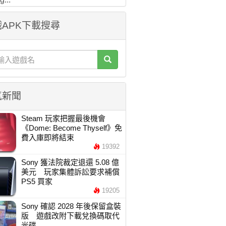
APK下載搜尋
氣新聞
Steam 玩家把握最後機會
《Dome: Become Thyself》免
費入庫即將結束
19392
Sony 獲法院裁定退還 5.08 億
美元 玩家集體訴訟要求補償
PS5 買家
19205
Sony 確認 2028 年後保留盒裝
版 遊戲改附下載兌換碼取代
光碟