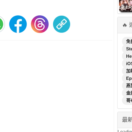
🔥
免
St
He
iO
加
Ep
燕
金
哥
最
Loading