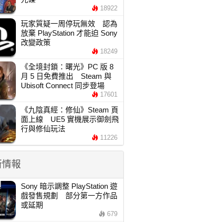
18922
玩家質疑一周停玩無效 認為
放棄 PlayStation 才能迫 Sony
改變政策
18249
《全境封鎖：曙光》PC 版 8
月 5 日免費推出 Steam 與
Ubisoft Connect 同步登場
17601
《九陰真經：修仙》Steam 頁
面上線 UE5 實機展示御劍飛
行與修仙玩法
11226
新情報
Sony 暗示調整 PlayStation 遊
戲發售規劃 部分第一方作品
或延期
679