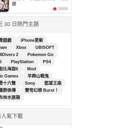
啟
28456
 近 30 日熱門主題
費遊戲
iPhone更新
eam
Xbox
UBISOFT
llDivers 2
Pokemon Go
S
PlayStation
PS4
勒比海盜6
Mod
ic Games
羊蹄山戰鬼
雲十六聲
Sony
慾望王座
庸群俠傳
雙穹幻想 Burst！
布林水族箱
新人氣下載
...