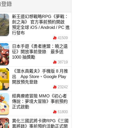
前登錄
新王道幻想戰略RPG《夢戰：
劍之海》 官方事前預約開啟
預定全球 iOS / Android / PC 進
行發布
41509
日本手遊《勇者連盟：曉之遠
征》開放事前登錄 最多送
1000 抽獎勵
38719
《潛水員戴夫》手機版 8 月推
出 App Store、Google Play
開放預先登錄
23242
經典療癒冒險 MMO《初心者
傳說：夢境大冒險》事前預約
正式啟動
61800
異化三國武將卡牌RPG《三國
異將錄》事前預約活動正式開