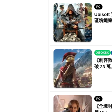
PC
Ubisof
區塊鏈
XBOXSX
《刺客教
破 23 
PC
《全境封鎖