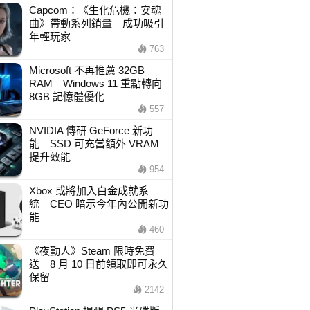
Capcom：《生化危機：安魂
曲》帶動系列銷量 成功吸引
年輕玩家
763
Microsoft 不再推薦 32GB
RAM Windows 11 重點轉向
8GB 記憶體優化
557
NVIDIA 傳研 GeForce 新功
能 SSD 可充當額外 VRAM
提升效能
954
Xbox 或將加入白金成就系
統 CEO 暗示今年內公開新功
能
460
《夜勤人》Steam 限時免費
送 8 月 10 日前領取即可永久
保留
2142