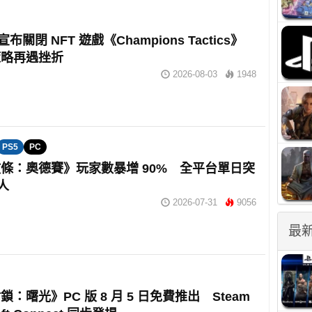
t 宣布關閉 NFT 遊戲《Champions Tactics》
策略再遇挫折
2026-08-03
1948
PS5
PC
條：奧德賽》玩家數暴增 90% 全平台單日突
萬人
2026-07-31
9056
最
：曙光》PC 版 8 月 5 日免費推出 Steam