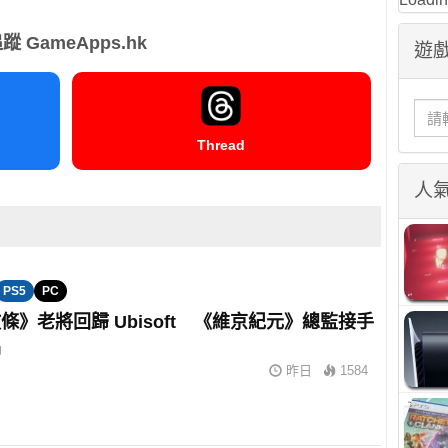
蹤 GameApps.hk
遊戲
Thread
人
PS5
PC
條》老將回歸 Ubisoft 《維京紀元》總監接手
品
昨日
1584