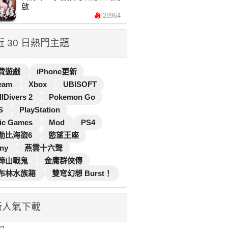
啟
28964
 近 30 日熱門主題
費遊戲
iPhone更新
eam
Xbox
UBISOFT
llDivers 2
Pokemon Go
S
PlayStation
ic Games
Mod
PS4
勒比海盜6
慾望王座
ny
燕雲十六聲
蹄山戰鬼
金庸群俠傳
布林水族箱
雙穹幻想 Burst！
新人氣下載
...