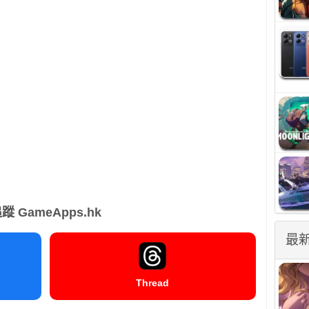
蹤 GameApps.hk
最
Thread