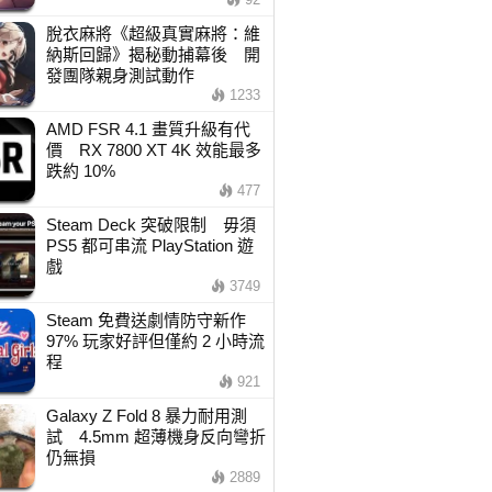
脫衣麻將《超級真實麻將：維
納斯回歸》揭秘動捕幕後 開
發團隊親身測試動作
1233
AMD FSR 4.1 畫質升級有代
價 RX 7800 XT 4K 效能最多
跌約 10%
477
Steam Deck 突破限制 毋須
PS5 都可串流 PlayStation 遊
戲
3749
Steam 免費送劇情防守新作
97% 玩家好評但僅約 2 小時流
程
921
Galaxy Z Fold 8 暴力耐用測
試 4.5mm 超薄機身反向彎折
仍無損
2889