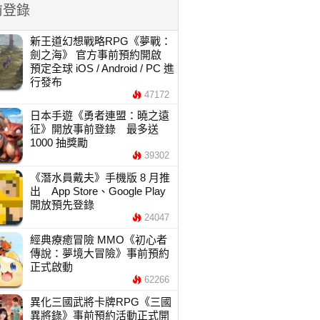
前登錄
新王道幻想戰略RPG《夢戰：
劍之海》 官方事前預約開啟
預定全球 iOS / Android / PC 進
行發布
47172
日本手遊《勇者連盟：曉之遠
征》開放事前登錄 最多送
1000 抽獎勵
39302
《潛水員戴夫》手機版 8 月推
出 App Store、Google Play
開放預先登錄
24047
經典療癒冒險 MMO《初心者
傳說：夢境大冒險》事前預約
正式啟動
62266
異化三國武將卡牌RPG《三國
異將錄》事前預約活動正式開