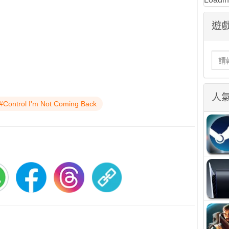
遊戲
人
#Control I'm Not Coming Back