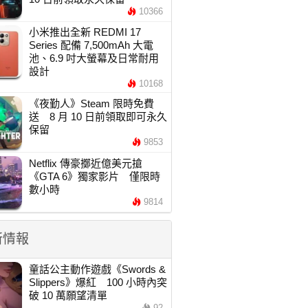
10366
小米推出全新 REDMI 17
Series 配備 7,500mAh 大電
池、6.9 吋大螢幕及日常耐用
設計
10168
《夜勤人》Steam 限時免費
送 8 月 10 日前領取即可永久
保留
9853
Netflix 傳豪擲近億美元搶
《GTA 6》獨家影片 僅限時
數小時
9814
新情報
童話公主動作遊戲《Swords &
Slippers》爆紅 100 小時內突
破 10 萬願望清單
92