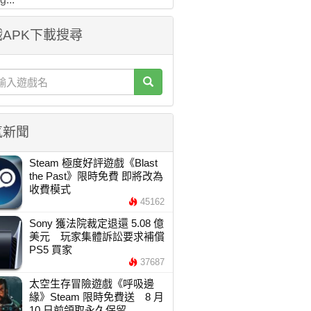
APK下載搜尋
氣新聞
Steam 極度好評遊戲《Blast
the Past》限時免費 即將改為
收費模式
45162
Sony 獲法院裁定退還 5.08 億
美元 玩家集體訴訟要求補償
PS5 買家
37687
太空生存冒險遊戲《呼吸邊
緣》Steam 限時免費送 8 月
10 日前領取永久保留