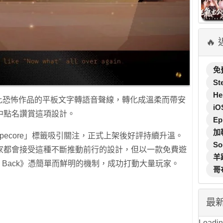
🔥
免
St
He
見於類比恐怖作品的平板文字轉語音聲線，轉化成溫柔而帶安
iO
中點名讚賞這項設計。
Ep
加
「hopecore」標籤吸引關注，正式上架後好評持續升溫。
So
家都會接受這種不斷推動前行的設計，但以一款免費遊
羊
 Coming Back》憑簡單而鮮明的機制，成功打動大量玩家。
哥
最
Loading