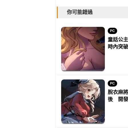
你可能錯過
PC
童話公主動
時內突破
PC
脫衣麻
後 開