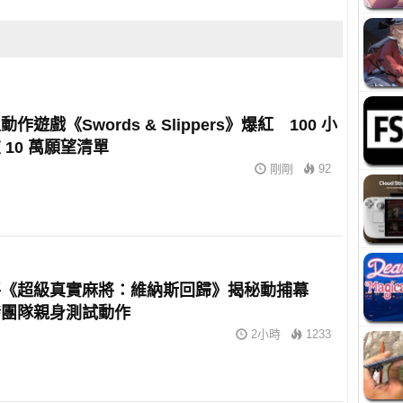
作遊戲《Swords & Slippers》爆紅 100 小
 10 萬願望清單
剛剛
92
將《超級真實麻將：維納斯回歸》揭秘動捕幕
發團隊親身測試動作
2小時
1233