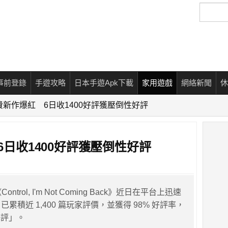
搜
尋
事前登錄
手遊攻略
日本手遊Apk下載
家用遊戲
網絡新聞
休
 免費新作爆紅 6日收1400好評獲壓倒性好評
 6日收1400好評獲壓倒性好評
ontrol, I'm Not Coming Back》近日在平台上迅速
已累積近 1,400 篇玩家評價，並獲得 98% 好評率，
好評」。