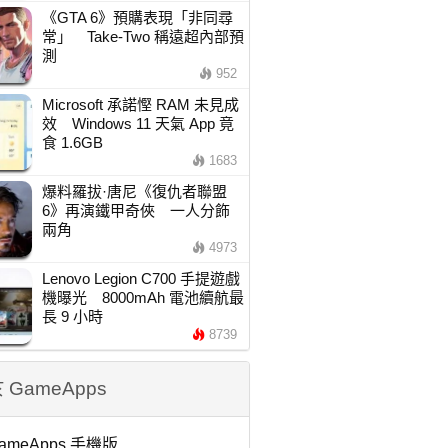
《GTA 6》預購表現「非同尋
常」 Take-Two 稱遠超內部預
測
952
Microsoft 承諾慳 RAM 未見成
效 Windows 11 天氣 App 竟
食 1.6GB
1683
爆料羅拔·唐尼《復仇者聯盟
6》再演鐵甲奇俠 一人分飾
兩角
4973
Lenovo Legion C700 手提遊戲
機曝光 8000mAh 電池續航最
長 9 小時
8739
 GameApps
ameApps 手機版