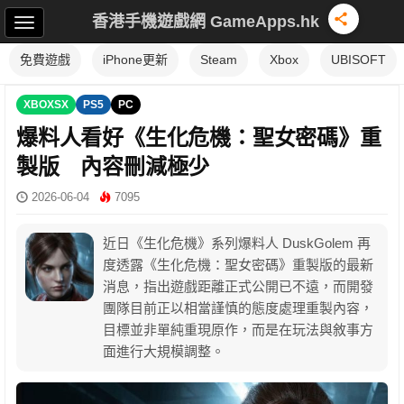
香港手機遊戲網 GameApps.hk
免費遊戲
iPhone更新
Steam
Xbox
UBISOFT
XBOXSX
PS5
PC
爆料人看好《生化危機：聖女密碼》重
製版 內容刪減極少
2026-06-04
7095
近日《生化危機》系列爆料人 DuskGolem 再
度透露《生化危機：聖女密碼》重製版的最新
消息，指出遊戲距離正式公開已不遠，而開發
團隊目前正以相當謹慎的態度處理重製內容，
目標並非單純重現原作，而是在玩法與敘事方
面進行大規模調整。