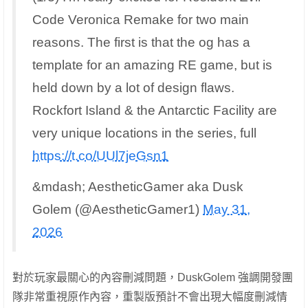
Code Veronica Remake for two main
reasons. The first is that the og has a
template for an amazing RE game, but is
held down by a lot of design flaws.
Rockfort Island & the Antarctic Facility are
very unique locations in the series, full
https://t.co/UUl7jeGsn1
&mdash; AestheticGamer aka Dusk
Golem (@AestheticGamer1)
May 31,
2026
對於玩家最關心的內容刪減問題，DuskGolem 強調開發團
隊非常重視原作內容，重製版預計不會出現大幅度刪減情