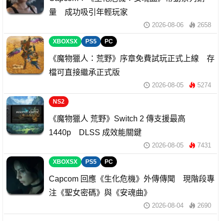
量 成功吸引年輕玩家
2026-08-06
2658
XBOXSX
PS5
PC
《魔物獵人：荒野》序章免費試玩正式上線 存
檔可直接繼承正式版
2026-08-05
5274
NS2
《魔物獵人 荒野》Switch 2 傳支援最高
1440p DLSS 成效能關鍵
2026-08-05
7431
XBOXSX
PS5
PC
Capcom 回應《生化危機》外傳傳聞 現階段專
注《聖女密碼》與《安魂曲》
2026-08-04
2690