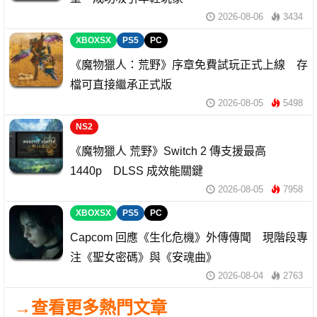
2026-08-06
3434
XBOXSX
PS5
PC
《魔物獵人：荒野》序章免費試玩正式上線 存
檔可直接繼承正式版
2026-08-05
5498
NS2
《魔物獵人 荒野》Switch 2 傳支援最高
1440p DLSS 成效能關鍵
2026-08-05
7958
XBOXSX
PS5
PC
Capcom 回應《生化危機》外傳傳聞 現階段專
注《聖女密碼》與《安魂曲》
2026-08-04
2763
→查看更多熱門文章