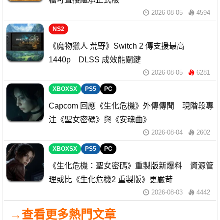
2026-08-05
4594
NS2
《魔物獵人 荒野》Switch 2 傳支援最高
1440p DLSS 成效能關鍵
2026-08-05
6281
XBOXSX
PS5
PC
Capcom 回應《生化危機》外傳傳聞 現階段專
注《聖女密碼》與《安魂曲》
2026-08-04
2602
XBOXSX
PS5
PC
《生化危機：聖女密碼》重製版新爆料 資源管
理或比《生化危機2 重製版》更嚴苛
2026-08-03
4442
→查看更多熱門文章