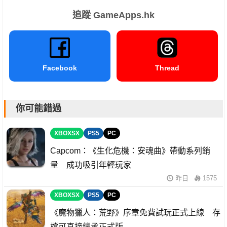
追蹤 GameApps.hk
Facebook
Thread
你可能錯過
XBOXSX
PS5
PC
Capcom：《生化危機：安魂曲》帶動系列銷
量 成功吸引年輕玩家
昨日
1575
XBOXSX
PS5
PC
《魔物獵人：荒野》序章免費試玩正式上線 存
檔可直接繼承正式版