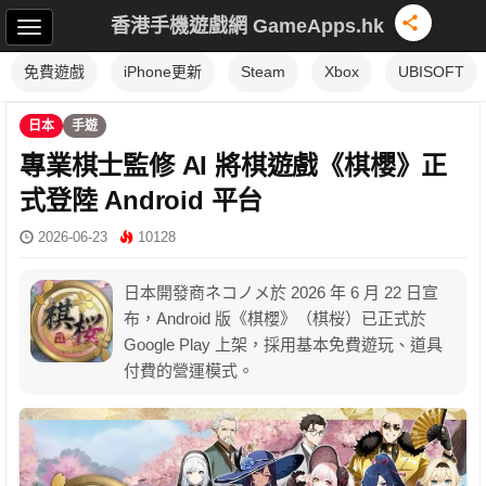
香港手機遊戲網 GameApps.hk
免費遊戲
iPhone更新
Steam
Xbox
UBISOFT
日本
手遊
專業棋士監修 AI 將棋遊戲《棋櫻》正
式登陸 Android 平台
2026-06-23
10128
日本開發商ネコノメ於 2026 年 6 月 22 日宣
布，Android 版《棋櫻》（棋桜）已正式於
Google Play 上架，採用基本免費遊玩、道具
付費的營運模式。