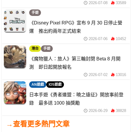
2026-07-08
33589
手遊
《Disney Pixel RPG》宣布 9 月 30 日停止營
運 推出約兩年正式結束
2026-07-06
10452
港台
手遊
《魔物獵人：旅人》第三輪封閉 Beta 8 月開
測 即日起開放報名
2026-07-02
13016
AN遊戲
IOS遊戲
日本手遊《勇者連盟：曉之遠征》開放事前登
錄 最多送 1000 抽獎勵
2026-06-29
38828
→查看更多熱門文章