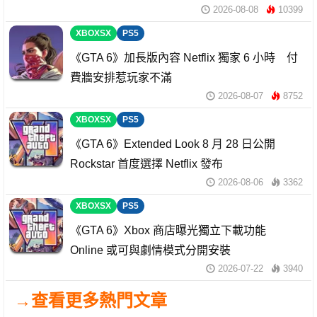
2026-08-08
10399
XBOXSX
PS5
《GTA 6》加長版內容 Netflix 獨家 6 小時 付
費牆安排惹玩家不滿
2026-08-07
8752
XBOXSX
PS5
《GTA 6》Extended Look 8 月 28 日公開
Rockstar 首度選擇 Netflix 發布
2026-08-06
3362
XBOXSX
PS5
《GTA 6》Xbox 商店曝光獨立下載功能
Online 或可與劇情模式分開安裝
2026-07-22
3940
→查看更多熱門文章