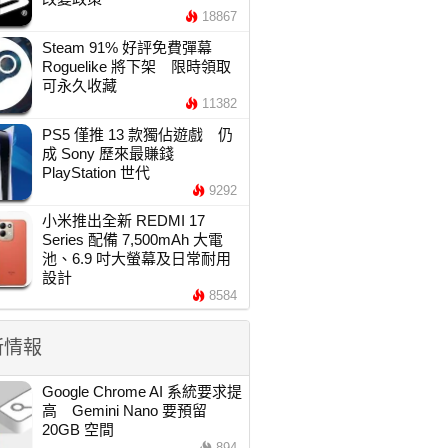
18867
Steam 91% 好評免費彈幕
Roguelike 將下架 限時領取
可永久收藏
11382
PS5 僅推 13 款獨佔遊戲 仍
成 Sony 歷來最賺錢
PlayStation 世代
9292
小米推出全新 REDMI 17
Series 配備 7,500mAh 大電
池、6.9 吋大螢幕及日常耐用
設計
8584
新情報
Google Chrome AI 系統要求提
高 Gemini Nano 要預留
20GB 空間
894