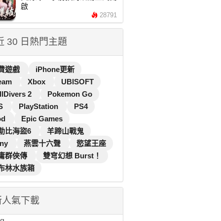
啟
28791
 近 30 日熱門主題
費遊戲
iPhone更新
eam
Xbox
UBISOFT
llDivers 2
Pokemon Go
S
PlayStation
PS4
od
Epic Games
勒比海盜6
羊蹄山戰鬼
ny
燕雲十六聲
慾望王座
庸群俠傳
雙穹幻想 Burst！
布林水族箱
新人氣下載
...