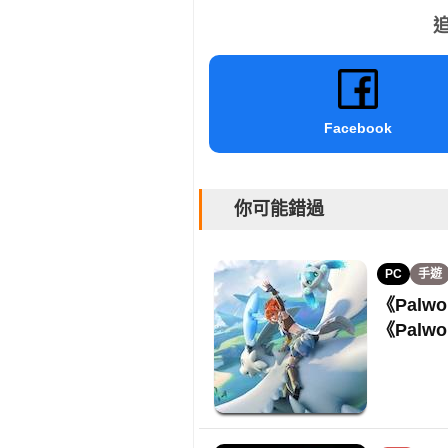
追
Facebook
你可能錯過
PC
手遊
《Palwo
《Palw