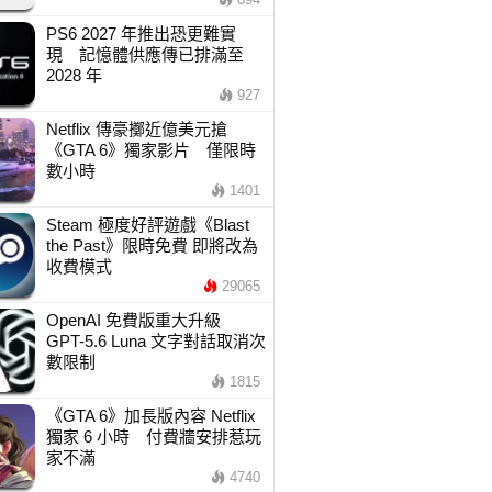
PS6 2027 年推出恐更難實
現 記憶體供應傳已排滿至
2028 年
927
Netflix 傳豪擲近億美元搶
《GTA 6》獨家影片 僅限時
數小時
1401
Steam 極度好評遊戲《Blast
the Past》限時免費 即將改為
收費模式
29065
OpenAI 免費版重大升級
GPT-5.6 Luna 文字對話取消次
數限制
1815
《GTA 6》加長版內容 Netflix
獨家 6 小時 付費牆安排惹玩
家不滿
4740