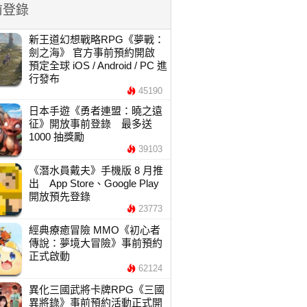
前登錄
新王道幻想戰略RPG《夢戰：
劍之海》 官方事前預約開啟
預定全球 iOS / Android / PC 進
行發布
45190
日本手遊《勇者連盟：曉之遠
征》開放事前登錄 最多送
1000 抽獎勵
39103
《潛水員戴夫》手機版 8 月推
出 App Store、Google Play
開放預先登錄
23773
經典療癒冒險 MMO《初心者
傳說：夢境大冒險》事前預約
正式啟動
62124
異化三國武將卡牌RPG《三國
異將錄》事前預約活動正式開