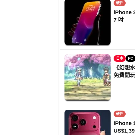
硬件
iPhon
7 吋
日本
PC
《幻想水
免費開
硬件
iPhon
US$1,39