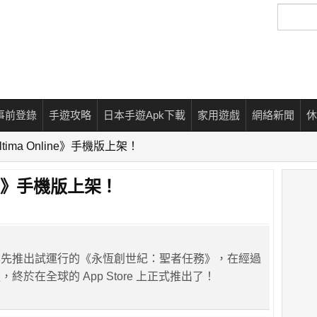
搜
尋
事前登錄
手遊攻略
日本手遊Apk下載
家用遊戲
網絡新聞
休
tima Online》手機版上架！
ine》手機版上架！
率先推出試運行的《永恆創世紀：聖者任務》，在經過
終於在全球的 App Store 上正式推出了！