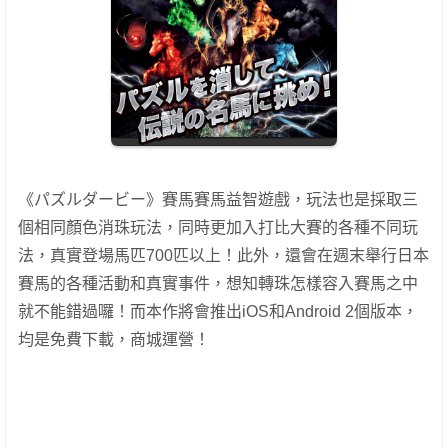
《パズルダービー》賽馬賽馬益智遊戲，玩法也是採取三
個相同顏色消珠玩法，同時更加入打比大賽的各種不同玩
法，真實登場馬匹700匹以上！此外，還會在週末舉行日本
賽馬的各種活動和真實事件，想知轉珠怎樣容入賽馬之中
就不能錯過囉！而本作將會推出iOS和Android 2個版本，
均是免費下載，商城運營！