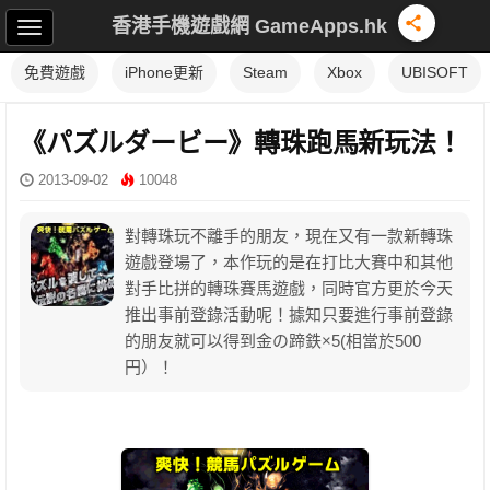
香港手機遊戲網 GameApps.hk
免費遊戲
iPhone更新
Steam
Xbox
UBISOFT
《パズルダービー》轉珠跑馬新玩法！
2013-09-02
10048
對轉珠玩不離手的朋友，現在又有一款新轉珠
遊戲登場了，本作玩的是在打比大賽中和其他
對手比拼的轉珠賽馬遊戲，同時官方更於今天
推出事前登錄活動呢！據知只要進行事前登錄
的朋友就可以得到金の蹄鉄×5(相當於500
円）！