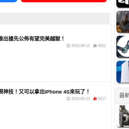
9未推出搶先公佈有望完美越獄！
2015-06-11
4521
版現神技！又可以拿出iPhone 4S來玩了！
最
2015-05-23
6217