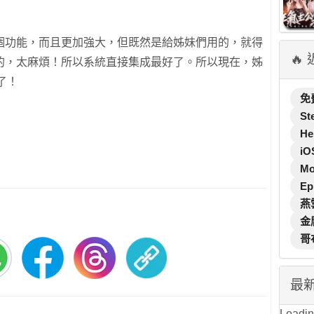
個功能，而且更加強大，但既然是給姊妹們用的，就得
🔥
的，太麻煩！所以系統直接集成最好了。所以現在，姊
了！
免
St
He
iO
M
Ep
燕
金
哥
最
Loading