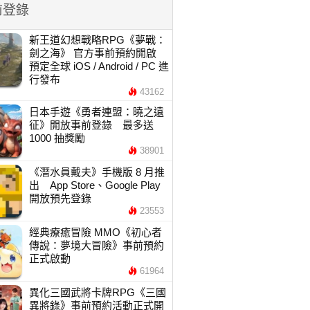
前登錄
新王道幻想戰略RPG《夢戰：
劍之海》 官方事前預約開啟
預定全球 iOS / Android / PC 進
行發布
43162
日本手遊《勇者連盟：曉之遠
征》開放事前登錄 最多送
1000 抽獎勵
38901
《潛水員戴夫》手機版 8 月推
出 App Store、Google Play
開放預先登錄
23553
經典療癒冒險 MMO《初心者
傳說：夢境大冒險》事前預約
正式啟動
61964
異化三國武將卡牌RPG《三國
異將錄》事前預約活動正式開