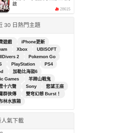
啟
28615
 近 30 日熱門主題
費遊戲
iPhone更新
eam
Xbox
UBISOFT
llDivers 2
Pokemon Go
S
PlayStation
PS4
od
加勒比海盜6
ic Games
羊蹄山戰鬼
雲十六聲
Sony
慾望王座
庸群俠傳
雙穹幻想 Burst！
布林水族箱
新人氣下載
...