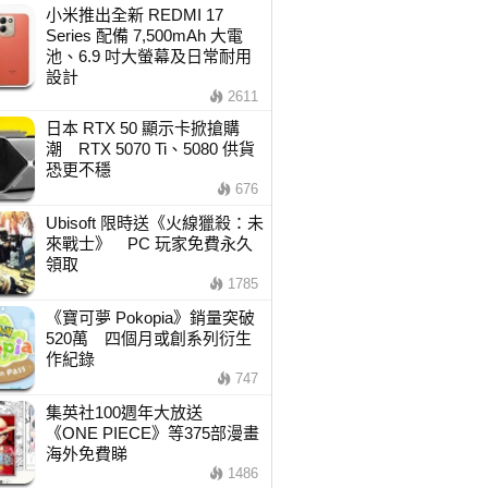
小米推出全新 REDMI 17
Series 配備 7,500mAh 大電
池、6.9 吋大螢幕及日常耐用
設計
2611
日本 RTX 50 顯示卡掀搶購
潮 RTX 5070 Ti、5080 供貨
恐更不穩
676
Ubisoft 限時送《火線獵殺：未
來戰士》 PC 玩家免費永久
領取
1785
《寶可夢 Pokopia》銷量突破
520萬 四個月或創系列衍生
作紀錄
747
集英社100週年大放送
《ONE PIECE》等375部漫畫
海外免費睇
1486