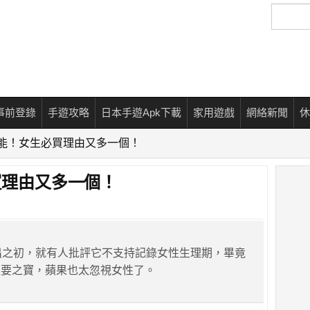
搜
尋
事前登錄
手遊攻略
日本手遊Apk下載
家用遊戲
網絡新聞
休
新功能！女生必買理由又多一個！
必買理由又多一個！
it推出之初，就有人批評它不支持記錄女性生理期，畢竟
重要之寶，蘋果也太忽視女性了。