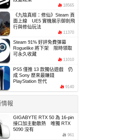
18565
《九陰真經：修仙》Steam 頁
面上線 UE5 實機展示御劍飛
行與修仙玩法
11370
Steam 91% 好評免費彈幕
Roguelike 將下架 限時領取
可永久收藏
11010
PS5 僅推 13 款獨佔遊戲 仍
成 Sony 歷來最賺錢
PlayStation 世代
9140
新情報
GIGABYTE RTX 50 為 16-pin
接口加主動散熱 唯獨 RTX
5090 沒有
961