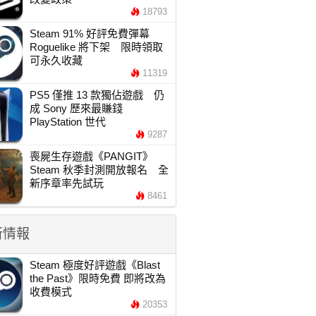
18793
Steam 91% 好評免費彈幕
Roguelike 將下架 限時領取
可永久收藏
11319
PS5 僅推 13 款獨佔遊戲 仍
成 Sony 歷來最賺錢
PlayStation 世代
9287
喪屍生存遊戲《PANGIT》
Steam 秋季封測開放報名 全
新序章率先試玩
8461
新情報
Steam 極度好評遊戲《Blast
the Past》限時免費 即將改為
收費模式
20353