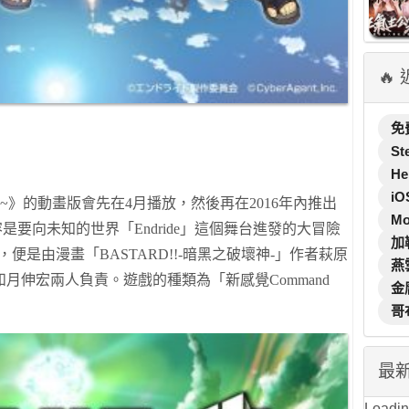
🔥
免
St
He
iO
s~
》的動畫版會先在
4
月播放，然後再在
2016
年內推出
M
容是要向
未知的世界「
Endride
」
這個
舞台
進發
的
大
冒險
加
，
便是由
漫畫「
BASTARD!!-
暗黑
之
破壞神
-
」
作者萩原
燕
和月伸宏
兩人負責
。遊戲
的
種類
為「
新感覺
Command
金
哥
最
Loading