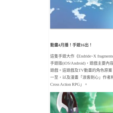
動畫
4
月播！手遊
16
出！
這隻手遊大作《
Endride~X fragment
手遊版
(iOS/Android)
，遊戲主要內
遊戲
。
這
遊戲及
TV
動畫的角色原案
一至
，以及
漫畫「浪客劍心」作者
Cross Action RPG
」
。