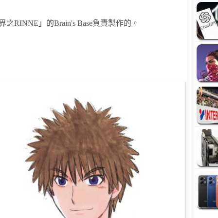
界
之
RINNE
」
的
Brain's Base
負責
製作
的
。