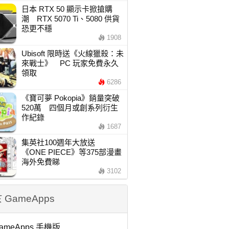
日本 RTX 50 顯示卡掀搶購
潮 RTX 5070 Ti、5080 供貨
恐更不穩
1908
Ubisoft 限時送《火線獵殺：未
來戰士》 PC 玩家免費永久
領取
6286
《寶可夢 Pokopia》銷量突破
520萬 四個月或創系列衍生
作紀錄
1687
集英社100週年大放送
《ONE PIECE》等375部漫畫
海外免費睇
3102
 GameApps
ameApps 手機版