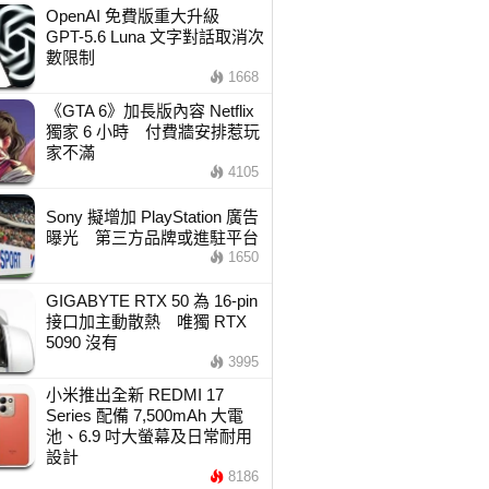
OpenAI 免費版重大升級
GPT-5.6 Luna 文字對話取消次
數限制
1668
《GTA 6》加長版內容 Netflix
獨家 6 小時 付費牆安排惹玩
家不滿
4105
Sony 擬增加 PlayStation 廣告
曝光 第三方品牌或進駐平台
1650
GIGABYTE RTX 50 為 16-pin
接口加主動散熱 唯獨 RTX
5090 沒有
3995
小米推出全新 REDMI 17
Series 配備 7,500mAh 大電
池、6.9 吋大螢幕及日常耐用
設計
8186