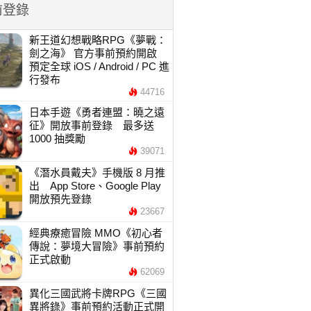
前登錄
新王道幻想戰略RPG《夢戰：
劍之海》 官方事前預約開啟
預定全球 iOS / Android / PC 進
行發布
44716
日本手遊《勇者連盟：曉之遠
征》開放事前登錄 最多送
1000 抽獎勵
39071
《潛水員戴夫》手機版 8 月推
出 App Store、Google Play
開放預先登錄
23667
經典療癒冒險 MMO《初心者
傳說：夢境大冒險》事前預約
正式啟動
62069
異化三國武將卡牌RPG《三國
異將錄》事前預約活動正式開