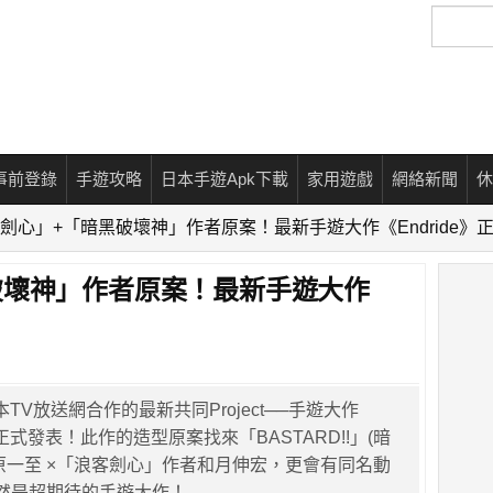
搜
尋
事前登錄
手遊攻略
日本手遊Apk下載
家用遊戲
網絡新聞
休
劍心」+「暗黑破壞神」作者原案！最新手遊大作《Endride》
破壞神」作者原案！最新手遊大作
！
t與日本TV放送網合作的最新共同Project──手遊大作
於正式發表！此作的造型原案找來「BASTARD!!」(暗
原一至 ×「浪客劍心」作者和月伸宏，更會有同名動
然是超期待的手遊大作！