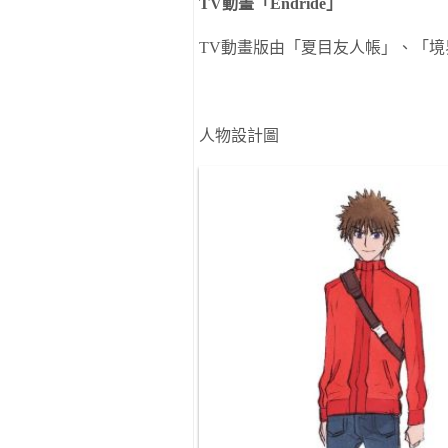
TV
動畫「
Endride
」
TV
動畫
版由
「夏目友人帳」
、
「境
人物設計圖