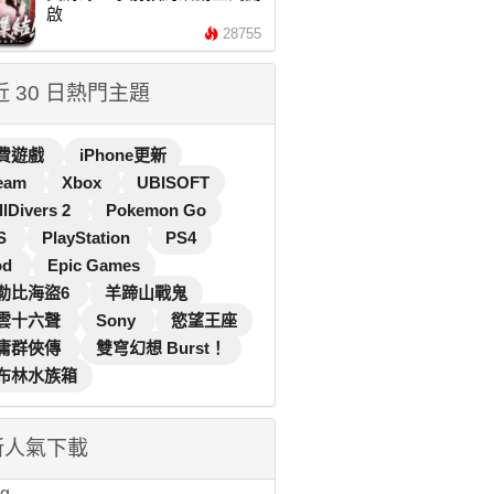
啟
28755
 近 30 日熱門主題
費遊戲
iPhone更新
eam
Xbox
UBISOFT
llDivers 2
Pokemon Go
S
PlayStation
PS4
od
Epic Games
勒比海盜6
羊蹄山戰鬼
雲十六聲
Sony
慾望王座
庸群俠傳
雙穹幻想 Burst！
布林水族箱
新人氣下載
...