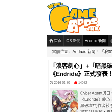
首頁
iOS 新聞
Android 新聞
當前位置
Android 新聞
「浪客
「浪客劍心」+「暗黑
《Endride》正式發表
2016-01-30
14032
Cyber Agen
《Endride》終
黑破壞神)作者萩
畫於4月播放，自