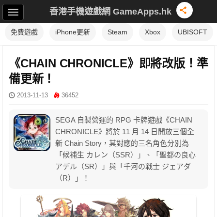
香港手機遊戲網 GameApps.hk
免費遊戲
iPhone更新
Steam
Xbox
UBISOFT
《CHAIN CHRONICLE》即將改版！準
備更新！
2013-11-13
36452
SEGA 自製營運的 RPG 卡牌遊戲《CHAIN
CHRONICLE》將於 11 月 14 日開放三個全
新 Chain Story，其對應的三名角色分別為
「候補生 カレン（SSR）」、「聖都の良心
アデル（SR）」與「千河の戦士 ジェアダ
（R）」！