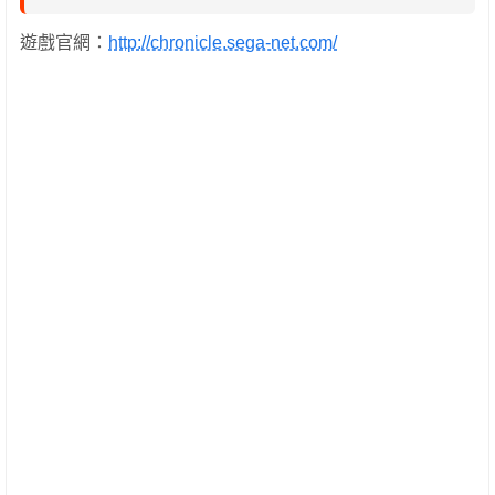
遊戲官網：
http://chronicle.sega-net.com/