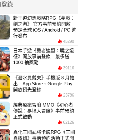
前登錄
新王道幻想戰略RPG《夢戰：
劍之海》 官方事前預約開啟
預定全球 iOS / Android / PC 進
行發布
45290
日本手遊《勇者連盟：曉之遠
征》開放事前登錄 最多送
1000 抽獎勵
39116
《潛水員戴夫》手機版 8 月推
出 App Store、Google Play
開放預先登錄
23786
經典療癒冒險 MMO《初心者
傳說：夢境大冒險》事前預約
正式啟動
62126
異化三國武將卡牌RPG《三國
異將錄》事前預約活動正式開