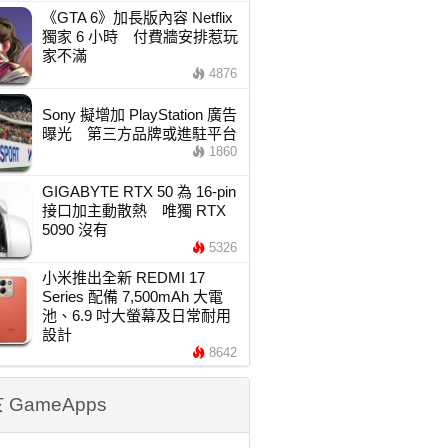
《GTA 6》加長版內容 Netflix
獨家 6 小時 付費牆安排惹玩
家不滿
4876
Sony 擬增加 PlayStation 廣告
曝光 第三方品牌或進駐平台
1860
GIGABYTE RTX 50 為 16-pin
接口加主動散熱 唯獨 RTX
5090 沒有
5326
小米推出全新 REDMI 17
Series 配備 7,500mAh 大電
池、6.9 吋大螢幕及日常耐用
設計
8642
 GameApps