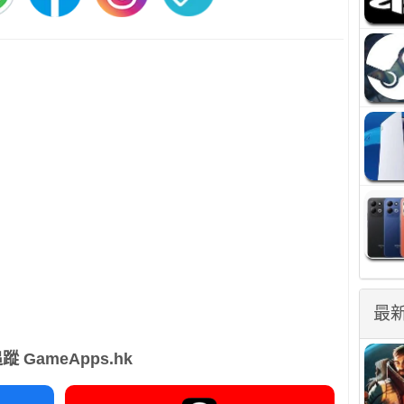
最
蹤 GameApps.hk