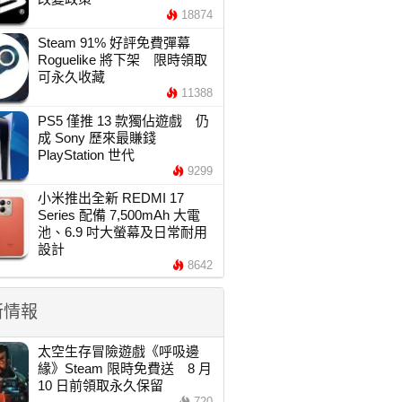
18874
Steam 91% 好評免費彈幕
Roguelike 將下架 限時領取
可永久收藏
11388
PS5 僅推 13 款獨佔遊戲 仍
成 Sony 歷來最賺錢
PlayStation 世代
9299
小米推出全新 REDMI 17
Series 配備 7,500mAh 大電
池、6.9 吋大螢幕及日常耐用
設計
8642
新情報
太空生存冒險遊戲《呼吸邊
緣》Steam 限時免費送 8 月
10 日前領取永久保留
720