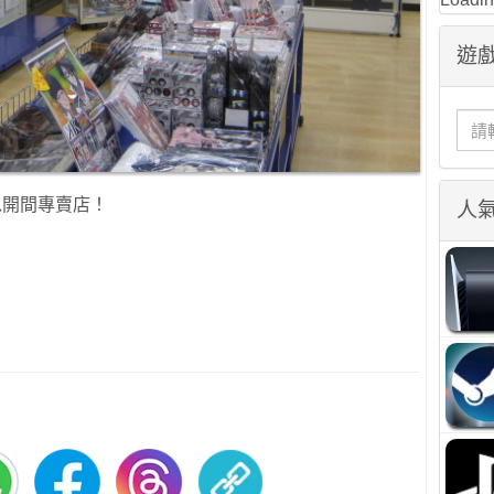
遊戲
以開間專賣店！
人