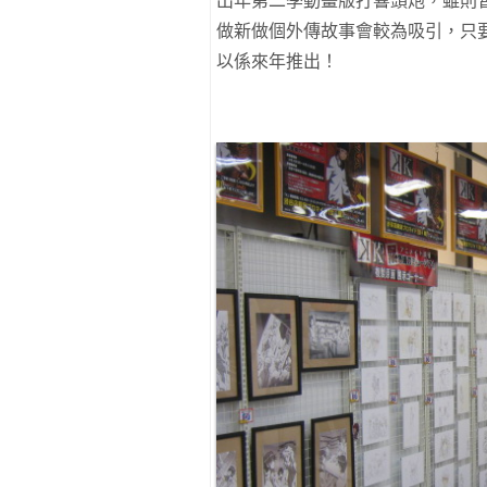
出年第二季動畫版打響頭炮，雖則
做新做個外傳故事會較為吸引，只
以係來年推出！