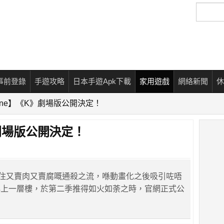
搜
尋
事前登錄
手遊攻略
日本手遊Apk下載
家用遊戲
網絡新聞
休
Zone】《K》劇場版公開決定！
》劇場版公開決定！
住又賣肉又賣腐嘅通殺之流，喺動畫化之後吸引咗唔
再上一層樓，於第二季推得如火如荼之時，官網正式公
！