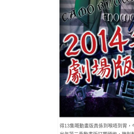
得13集嘅動畫版真係到喉唔到胃