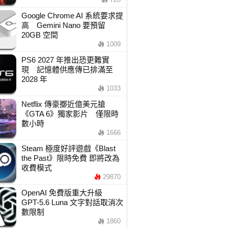
Google Chrome AI 系統要求提
高 Gemini Nano 要預留
20GB 空間
1009
PS6 2027 年推出恐更難實
現 記憶體供應傳已排滿至
2028 年
1033
Netflix 傳豪擲近億美元搶
《GTA 6》獨家影片 僅限時
數小時
1666
Steam 極度好評遊戲《Blast
the Past》限時免費 即將改為
收費模式
29870
OpenAI 免費版重大升級
GPT-5.6 Luna 文字對話取消次
數限制
1860