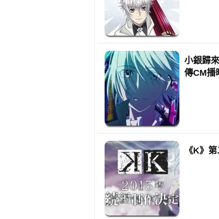
小銀歸來！
傳CM播
《K》第