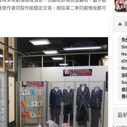
暫時未有劇情版嘅消息，但願唔好係回憶篇啦，最少都
要原作者同製作組穩定交貨，相信第二季同劇情版都可
🔥
免
St
He
iO
M
加
So
金
哥
最
Loading