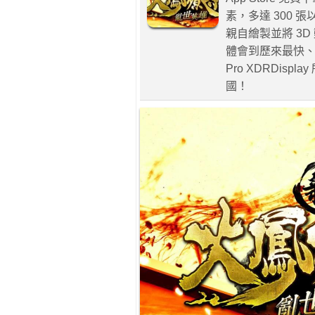
素，多達 300
親⾃繪製並將 3D 
體會到歷來最快、表現最
Pro XDRDi
國！