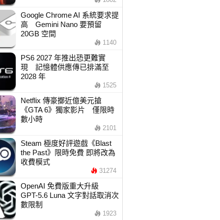
Google Chrome AI 系統要求提
高 Gemini Nano 要預留
20GB 空間
1140
PS6 2027 年推出恐更難實
現 記憶體供應傳已排滿至
2028 年
1525
Netflix 傳豪擲近億美元搶
《GTA 6》獨家影片 僅限時
數小時
2101
Steam 極度好評遊戲《Blast
the Past》限時免費 即將改為
收費模式
31274
OpenAI 免費版重大升級
GPT-5.6 Luna 文字對話取消次
數限制
1923