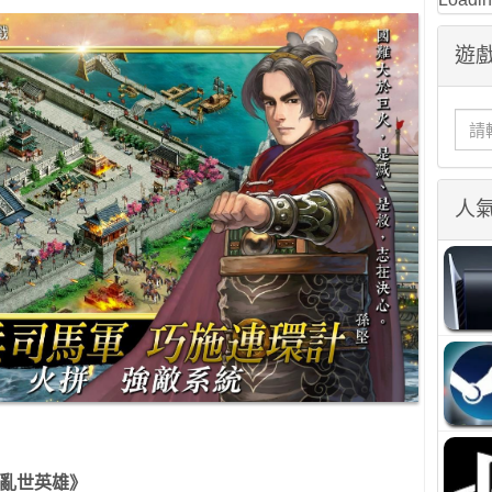
遊戲
人
 亂世英雄》