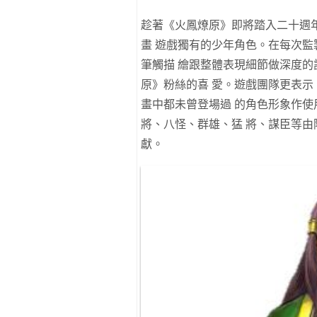
趁著《火鳳燎原》即將踏入⼆⼗週
畫 遊戲獨有的少年⾓⾊。在每次監
筆觸描 繪跟整體表現細節做深度的
原》粉絲的喜 愛。遊戲團隊更表示
畫中都未曾登場過 的⾓⾊形象作使⽤
將、⼋怪、群雄、猛 將、謀⾂等由
獻。