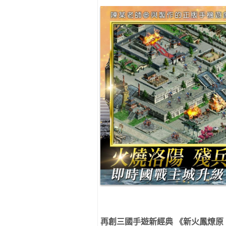
再創三國⼿遊新經典 《新火鳳燎原