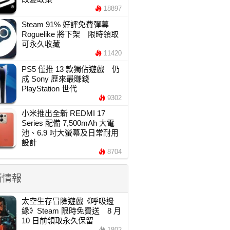
18897
Steam 91% 好評免費彈幕
Roguelike 將下架 限時領取
可永久收藏
11420
PS5 僅推 13 款獨佔遊戲 仍
成 Sony 歷來最賺錢
PlayStation 世代
9302
小米推出全新 REDMI 17
Series 配備 7,500mAh 大電
池、6.9 吋大螢幕及日常耐用
設計
8704
新情報
太空生存冒險遊戲《呼吸邊
緣》Steam 限時免費送 8 月
10 日前領取永久保留
1802