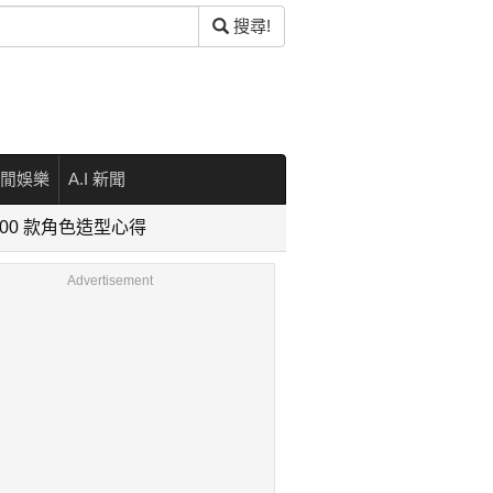
搜尋!
閒娛樂
A.I 新聞
300 款⾓⾊造型⼼得
Advertisement