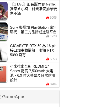
《GTA 6》加長版內容 Netflix
獨家 6 小時 付費牆安排惹玩
家不滿
5008
Sony 擬增加 PlayStation 廣告
曝光 第三方品牌或進駐平台
1920
GIGABYTE RTX 50 為 16-pin
接口加主動散熱 唯獨 RTX
5090 沒有
5553
小米推出全新 REDMI 17
Series 配備 7,500mAh 大電
池、6.9 吋大螢幕及日常耐用
設計
8704
 GameApps