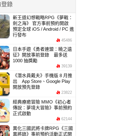
前登錄
新王道幻想戰略RPG《夢戰：
劍之海》 官方事前預約開啟
預定全球 iOS / Android / PC 進
行發布
45486
日本手遊《勇者連盟：曉之遠
征》開放事前登錄 最多送
1000 抽獎勵
39139
《潛水員戴夫》手機版 8 月推
出 App Store、Google Play
開放預先登錄
23822
經典療癒冒險 MMO《初心者
傳說：夢境大冒險》事前預約
正式啟動
62144
異化三國武將卡牌RPG《三國
異將錄》事前預約活動正式開