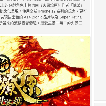
 張以上的遊戲⾓⾊卡牌也由《火鳳燎原》作者「陳某」
動態化呈現。使⽤全新 iPhone 12 系列的玩家，更可
出⾊的 A14 Bionic 晶⽚以及 Super Retina
splay 所帶來的流暢視覺體驗，感受最獨⼀無⼆的火鳳三