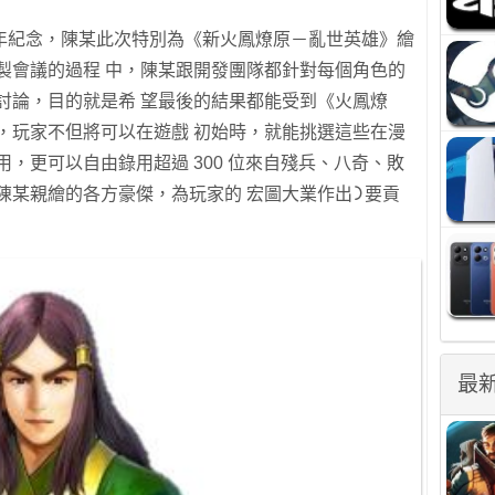
年紀念，陳某此次特別為《新火鳳燎原－亂世英雄》繪
製會議的過程 中，陳某跟開發團隊都針對每個⾓⾊的
討論，⽬的就是希 望最後的結果都能受到《火鳳燎
，玩家不但將可以在遊戲 初始時，就能挑選這些在漫
，更可以⾃由錄⽤超過 300 位來⾃殘兵、⼋奇、敗
陳某親繪的各⽅豪傑，為玩家的 宏圖⼤業作出᯿要貢
最