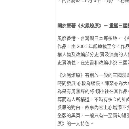
，內容將於 11 ⽉ 6 ⽇上線），粉
關於原著《火鳳燎原》－ 重塑三
風靡香港、台灣與⽇本等多地，《
作品，由 2001 年起連載⾄今。
構⼈物及改編部分史 實及演義的⼈
史實演義，在史書和改編⼩說 三
《火鳳燎原》有別於⼀般的三國漫
時間發展 亦較為緩慢。陳某亦為
為是有勇無謀的將 領往往在其作
算⽽為⼈所稱道，不時有多 ᯿的
反思的對⽩，故事內容上亦增添不
全版的⿊⾴，⼀般只有⼀⾄兩句短
原》的⼀⼤特⾊。