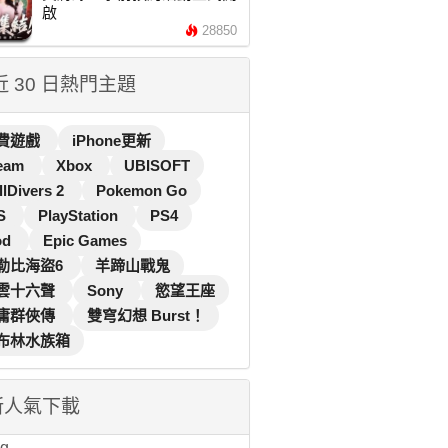
啟
28850
 近 30 日熱門主題
費遊戲
iPhone更新
eam
Xbox
UBISOFT
llDivers 2
Pokemon Go
S
PlayStation
PS4
od
Epic Games
勒比海盜6
羊蹄山戰鬼
雲十六聲
Sony
慾望王座
庸群俠傳
雙穹幻想 Burst！
布林水族箱
新人氣下載
...