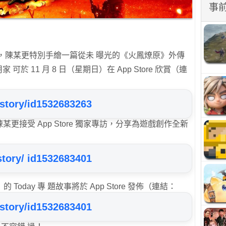
事
持，陳某更特別⼿繪⼀篇從未 曝光的《火鳳燎原》外傳
⽤家 可於 11 ⽉ 8 ⽇（星期⽇）在 App Store 欣賞（連
/story/id1532683263
陳某更接受 App Store 獨家專訪，分享為遊戲創作全新
story/ id1532683401
oday 專 題故事將於 App Store 發佈（連結：
 story/id1532683401