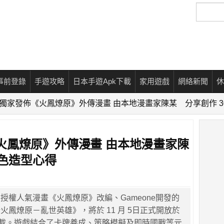
搜
尋
事前登錄
手遊攻略
日本手遊Apk下載
家用遊戲
網絡新聞
休
tore 獨家發佈《火鳳燎原》外傳漫畫 由本地漫畫家陳某 分享創作 
發佈《火鳳燎原》外傳漫畫 由本地漫畫家陳
⾓⾊造型⼼得
授權⼈氣漫畫《火鳳燎原》改編、Gameone開發的
火鳳燎原－亂世英雄》，將於 11 ⽉ 5⽇正式開放於
 免費下載。遊戲結合了卡牌養成、策略模擬及即時國戰等元