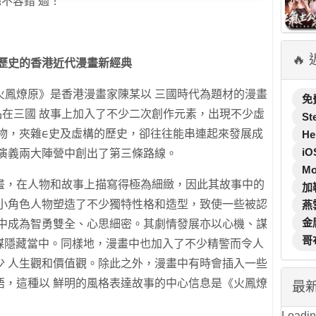
絲不容錯 過！
🔥
國歷史的香港近代漫畫新經典
火鳳燎原》是香港漫畫家陳某以 三國時代為題材的漫畫
免
作品在三國 故事上加入了不少⼆次創作元素，出現不少虛
St
物，夾雜ᰀ史及虛構的歷史，卻往往能串連起來發展成
He
iO
國演義兩⼤陣營中創出了第三條路線。
M
畫，在⼈物和故事上描寫得極為細緻，因此其故事中的
加
⼤⼩⾓⾊⼈物塑造了不少獨特性格和造型，致使⼀些被認
燕
金
品中成為智勇雙全、⼼思細密。其劇情發展亦以⼼機、謀
哥
計謀隱藏當中。同樣地，漫畫中也加入了不少精警⽽令⼈
少 ⼈⽣觀和價值觀。除此之外，漫畫中有時會插入⼀些
語，這種以 鮮明的風格表達故事的中⼼信息是《火鳳燎
最
Loading