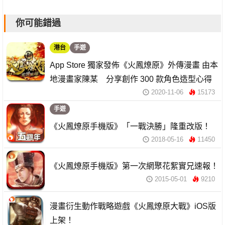
你可能錯過
港台
手遊
App Store 獨家發佈《火鳳燎原》外傳漫畫 由本
地漫畫家陳某 分享創作 300 款⾓⾊造型⼼得
2020-11-06
15173
手遊
《火鳳燎原手機版》「一戰決勝」隆重改版！
2018-05-16
11450
《火鳳燎原手機版》第一次網聚花絮實兄速報！
2015-05-01
9210
漫畫衍生動作戰略遊戲《火鳳燎原大戰》iOS版
上架！