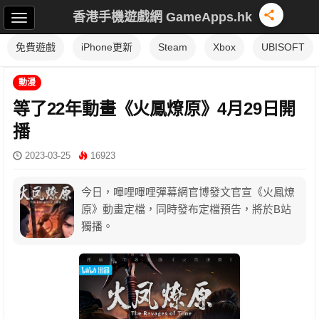
香港手機遊戲網 GameApps.hk
免費遊戲
iPhone更新
Steam
Xbox
UBISOFT
動漫
等了22年動畫《火鳳燎原》4月29日開
播
2023-03-25
16923
今日，嗶哩嗶哩彈幕網官博發文官宣《火鳳燎
原》動畫定檔，同時發布定檔預告，將於B站
獨播。