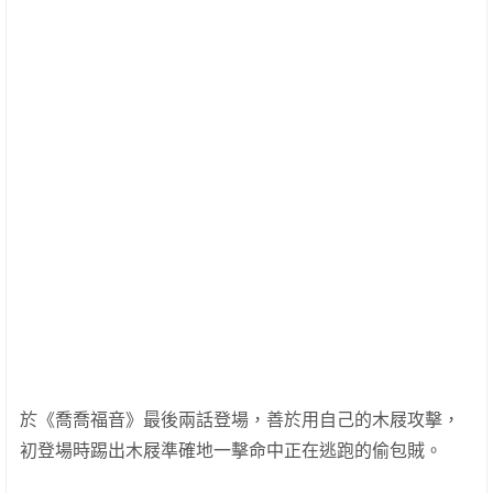
於《喬喬福音》最後兩話登場，善於用自己的木屐攻擊，
初登場時踢出木屐準確地一擊命中正在逃跑的偷包賊。