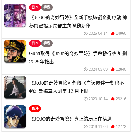
日本
手遊
《JOJO的奇妙冒險》全新手機遊戲企劃啟動 神
秘倒數揭示跨部主角聯動新作
2025-04-14
14960
日本
手遊
Gumi取得《JoJo的奇妙冒險》手遊發行權 計劃
2025年推出
2024-03-09
12840
《JoJo的奇妙冒險》外傳《岸邊露伴一動也不
動》改編真人劇集 12 月上映
2020-10-14
23216
動漫
《JOJO的奇妙冒險》真正結局正在構思
2019-11-06
12772