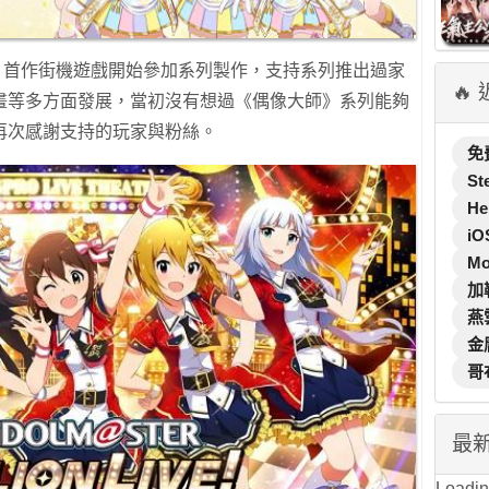
大師》首作街機遊戲開始參加系列製作，支持系列推出過家
🔥
畫等多方面發展，當初沒有想過《偶像大師》系列能夠
再次感謝支持的玩家與粉絲。
免
St
He
iO
M
加
燕
金
哥
最
Loading