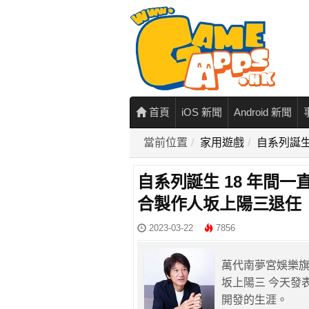
首頁
iOS 新聞
Android 新聞
當前位置
家用遊戲
自系列誕生
自系列誕生 18 年間
合製作人坂上陽三退任
2023-03-22
7856
萬代南夢宮娛樂
坂上陽三 今天發表
開發的生涯。