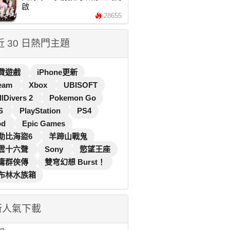
啟
28655
 近 30 日熱門主題
費遊戲
iPhone更新
eam
Xbox
UBISOFT
llDivers 2
Pokemon Go
S
PlayStation
PS4
od
Epic Games
勒比海盜6
羊蹄山戰鬼
雲十六聲
Sony
慾望王座
庸群俠傳
雙穹幻想 Burst！
布林水族箱
新人氣下載
...