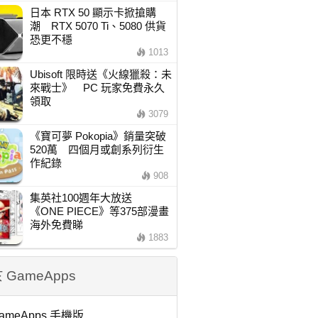
日本 RTX 50 顯示卡掀搶購
潮 RTX 5070 Ti、5080 供貨
恐更不穩
1013
Ubisoft 限時送《火線獵殺：未
來戰士》 PC 玩家免費永久
領取
3079
《寶可夢 Pokopia》銷量突破
520萬 四個月或創系列衍生
作紀錄
908
集英社100週年大放送
《ONE PIECE》等375部漫畫
海外免費睇
1883
 GameApps
ameApps 手機版