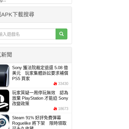
APK下載搜尋
氣新聞
Sony 獲法院裁定退還 5.08 億
美元 玩家集體訴訟要求補償
PS5 買家
33430
玩家質疑一周停玩無效 認為
放棄 PlayStation 才能迫 Sony
改變政策
18673
Steam 91% 好評免費彈幕
Roguelike 將下架 限時領取
可永久收藏