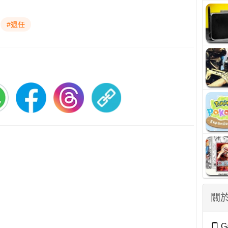
#退任
關於
G