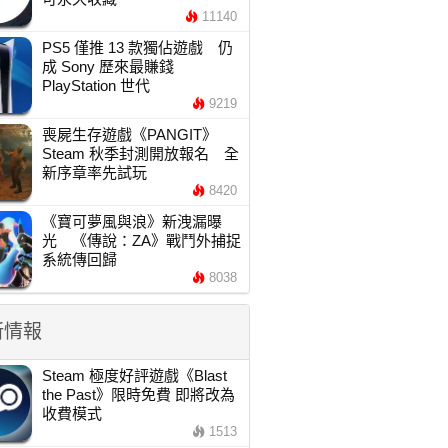
11140
PS5 僅推 13 款獨佔遊戲 仍
成 Sony 歷來最賺錢
PlayStation 世代
9219
喪屍生存遊戲《PANGIT》
Steam 秋季封測開放報名 全
新序章率先試玩
8420
《寶可夢風與浪》新洩漏曝
光 《傳說：ZA》戰鬥外捕捉
系統傳回歸
8038
新情報
Steam 極度好評遊戲《Blast
the Past》限時免費 即將改為
收費模式
1513