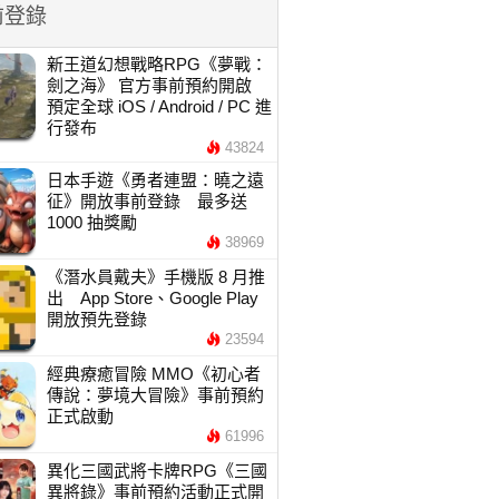
前登錄
新王道幻想戰略RPG《夢戰：
劍之海》 官方事前預約開啟
預定全球 iOS / Android / PC 進
行發布
43824
日本手遊《勇者連盟：曉之遠
征》開放事前登錄 最多送
1000 抽獎勵
38969
《潛水員戴夫》手機版 8 月推
出 App Store、Google Play
開放預先登錄
23594
經典療癒冒險 MMO《初心者
傳說：夢境大冒險》事前預約
正式啟動
61996
異化三國武將卡牌RPG《三國
異將錄》事前預約活動正式開