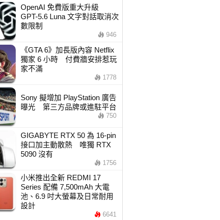
OpenAI 免費版重大升級
GPT-5.6 Luna 文字對話取消次
數限制
946
《GTA 6》加長版內容 Netflix
獨家 6 小時 付費牆安排惹玩
家不滿
1778
Sony 擬增加 PlayStation 廣告
曝光 第三方品牌或進駐平台
750
GIGABYTE RTX 50 為 16-pin
接口加主動散熱 唯獨 RTX
5090 沒有
1756
小米推出全新 REDMI 17
Series 配備 7,500mAh 大電
池、6.9 吋大螢幕及日常耐用
設計
6641