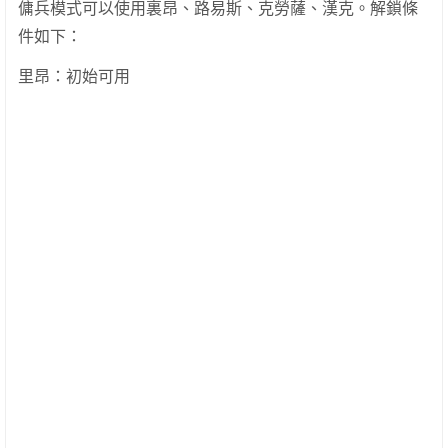
傭兵模式可以使用裏昂、路易斯、克勞薩、漢克。解鎖條
件如下：
里昂：初始可用